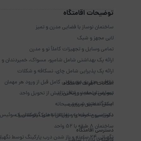
توضیحات اقامتگاه
ساختمان نوساز با فضایی مدرن و تمیز
لابی مجهز و شیک
تمامی وسایل و تجهیزات کاملاً نو و مدرن
ارائه پک بهداشتی شامل شامپو، مسواک، خمیردندان و ح
ارائه پک پذیرایی شامل چای، نسکافه و شکلات
نظافت هتلی و ضدعفونی کامل قبل از ورود هر مهمان
امکانات اطراف اقامتگاه
بیمارستان مفید و لبافی‌نژاد
تعویض ملحفه و روتختی پیش از تحویل واحد
ایستگاه مترو شریعتی
امکان سفارش و رزرو صبحانه
دسترسی مناسب به سفارتخانه‌های گرجستان و سوئیس
دکوراسیون حرفه‌ای و ژورنالی با سبک نئوکلاسیک
ساختمان ۸ طبقه با ۵۲ واحد
دسترسی اقامتگاه
نگهبانی ۲۴ ساعته و باز شدن درب پارکینگ توسط نگهبان
فاصله تا بازار: ۱ ساعت