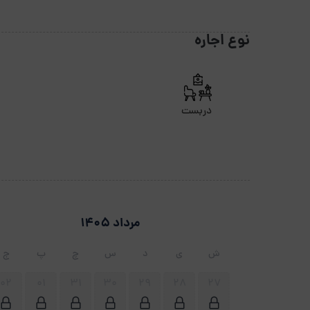
نوع اجاره
دربست
مرداد 1405
ش
ی
د
س
چ
پ
ج
02
01
31
30
29
28
27