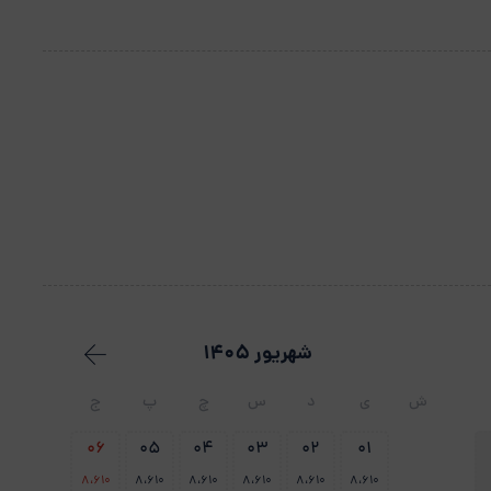
شهریور 1405
ش
ی
د
س
چ
پ
ج
06
05
04
03
02
01
8،610
8،610
8،610
8،610
8،610
8،610