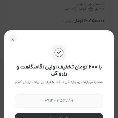
استان تهران، تهران
2 نفر
2 خواب
80 متر
3،850،000 تومان
/ هرشب
با ۲۰۰ تومان تخفیف اولین اقامتگاهت و
رزرو کن
جاکجاست یک پلتفرم آنلاین هوشمند ،
برای اجاره انواع اقامتگاه ها ، در تمامی
شماره موبایلت رو وارد کن تا کد تخفیف رو برات ارسال کنیم
نقاط کشور می باشد که به شما این
امکان را می دهد،تاتجربه ای آسان و
مطمئن داشته باشید.