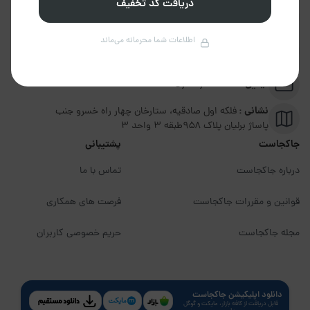
دریافت کد تخفیف
تلفن :
02191094599
اطلاعات شما محرمانه می‌ماند
پشتیبانی :
09351306570
ایمیل :
info@jakojast.com
نشانی :
فلکه اول صادقیه، ستارخان چهار راه خسرو جنب
پاساژ برلیان پلاک ۹۵۸طبقه 3 واحد 3
جاکجاست
پشتیبانی
درباره جاکجاست
تماس با ما
قوانین و مقررات جاکجاست
فرصت های همکاری
مجله جاکجاست
حریم خصوصی کاربران
دانلود اپلیکیشن جاکجاست
قابل دریافت از کافه بازار، مایکت و گوگل