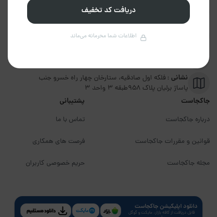
دریافت کد تخفیف
تلفن :
02191094599
پشتیبانی :
09351306570
اطلاعات شما محرمانه می‌ماند
ایمیل :
info@jakojast.com
نشانی :
فلکه اول صادقیه، ستارخان چهار راه خسرو جنب
پاساژ برلیان پلاک ۹۵۸طبقه 3 واحد 3
جاکجاست
پشتیبانی
درباره جاکجاست
تماس با ما
قوانین و مقررات جاکجاست
فرصت های همکاری
مجله جاکجاست
حریم خصوصی کاربران
دانلود اپلیکیشن جاکجاست
قابل دریافت از کافه بازار، مایکت و گوگل