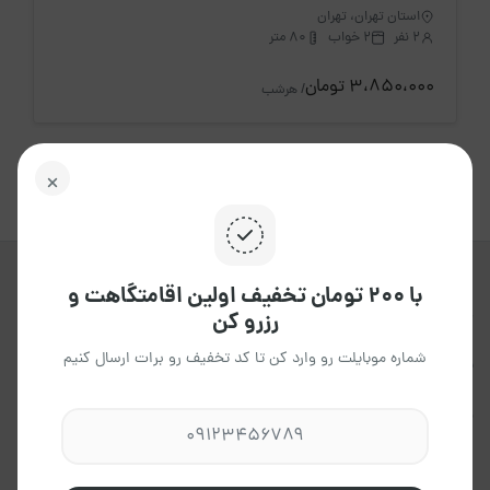
استان تهران، تهران
2 نفر
2 خواب
80 متر
3،850،000 تومان
/ هرشب
با ۲۰۰ تومان تخفیف اولین اقامتگاهت و
جاکجاست یک پلتفرم آنلاین هوشمند ،
رزرو کن
برای اجاره انواع اقامتگاه ها ، در تمامی
شماره موبایلت رو وارد کن تا کد تخفیف رو برات ارسال کنیم
نقاط کشور می باشد که به شما این
امکان را می دهد،تاتجربه ای آسان و
مطمئن داشته باشید.