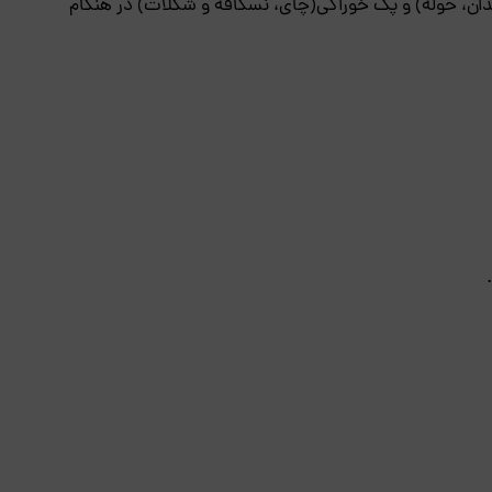
ان، حوله) و پک خوراکی(چای، نسکافه و شکلات) در هنگام