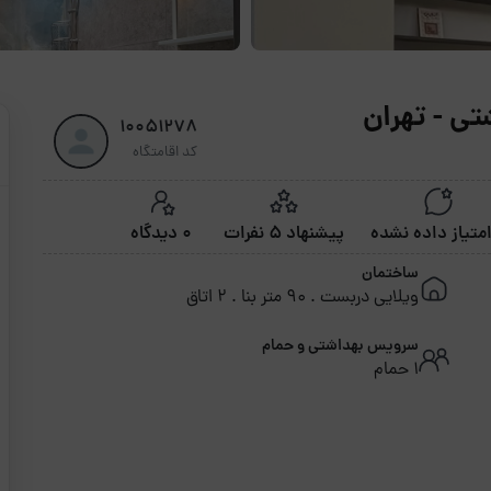
تی - تهران
10051278
کد اقامتگاه
پیشنهاد 5 نفرات
0 دیدگاه
ساختمان
ویلایی دربست . 90 متر بنا . 2 اتاق
سرویس بهداشتی و حمام
1 حمام