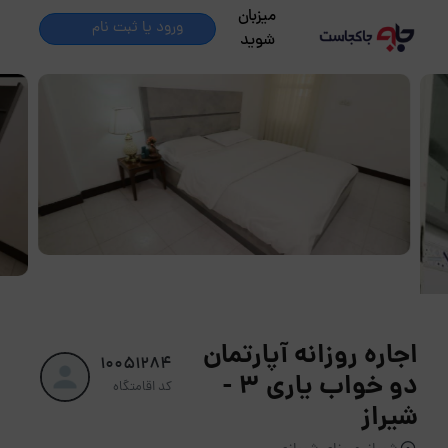
میزبان
ورود یا ثبت نام
شوید
اجاره روزانه آپارتمان
10051284
دو خواب یاری 3 -
کد اقامتگاه
شیراز