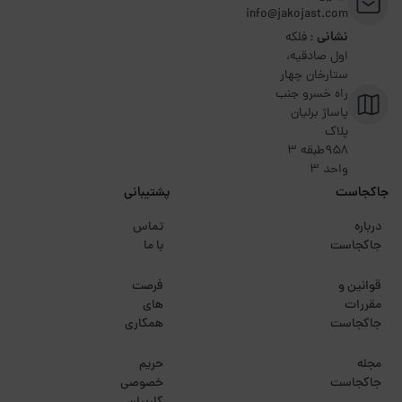
info@jakojast.com
نشانی :
فلکه
اول صادقیه،
ستارخان چهار
راه خسرو جنب
پاساژ برلیان
پلاک
۹۵۸طبقه 3
واحد 3
جاکجاست
پشتیبانی
درباره
تماس
جاکجاست
با ما
قوانین و
فرصت
مقررات
های
جاکجاست
همکاری
مجله
حریم
جاکجاست
خصوصی