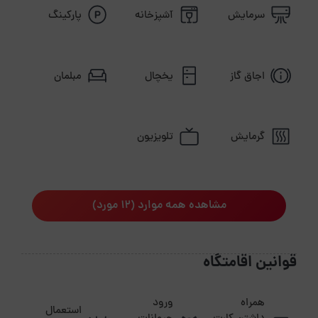
سرمایش
آشپزخانه
پارکینگ
فاصله تا دسترسی های حمل ونقل چنددقیقه است ؟ 1
دقیقه
اجاق گاز
یخچال
مبلمان
فاصله تا شهر یا خارج شهرچند دقیقه است؟ 20دقیقه
گرمایش
تلویزیون
فاصله تا ترمینال یا راه آهن چنددقیقه است ؟30دقیقه
مشاهده همه موارد (12 مورد)
قوانین اقامتگاه
همراه
ورود
استعمال