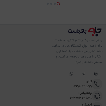
جاکجاست یک پلتفرم آنلاین هوشمند ،
برای اجاره انواع اقامتگاه ها ، در تمامی
نقاط کشور می باشد که به شما این
امکان را می دهد،تاتجربه ای آسان و
مطمئن داشته باشید.
تلفن :
02191094599
پشتیبانی :
09351306570
ایمیل :