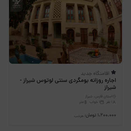
اقامتگاه جدید
اجاره روزانه بومگردی سنتی لوتوس شیراز -
شیراز
استان فارس، شیراز
1 نفر
1 خواب
متر
1،200،000 تومان
/ هرشب