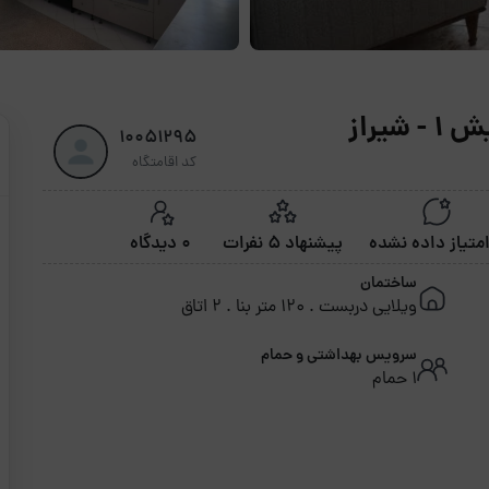
یراز
10051295
کد اقامتگاه
پیشنهاد 5 نفرات
0 دیدگاه
ساختمان
ویلایی دربست . 120 متر بنا . 2 اتاق
سرویس بهداشتی و حمام
1 حمام