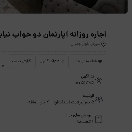
اجاره روزانه آپارتمان دو خواب نیایش 1 - ش
شیراز, بلوار چمران
علاقه مندی ها
اشتراک گذاری
گزارش تخلف
0 امتیاز داده نشده
کد آگهی
10051295
ظرفیت
5 نفر ظرفیت استاندارد + 2 نفر اضافه
سرویس های خواب
2 تخت‌ها