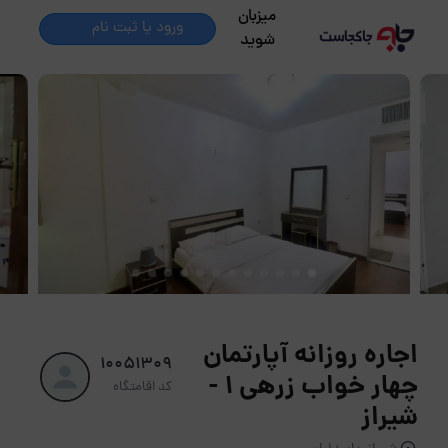
میزبان
ورود یا ثبت نام
شوید
اجاره روزانه آپارتمان
10051309
چهار خواب زرهی 1 -
کد اقامتگاه
شیراز