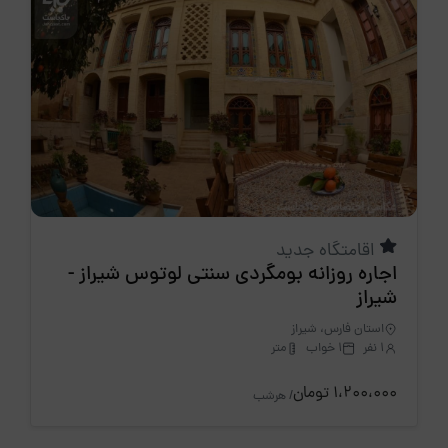
اقامتگاه جدید
اجاره روزانه بومگردی سنتی لوتوس شیراز -
شیراز
استان فارس، شیراز
1 نفر
1 خواب
متر
1،200،000 تومان
/ هرشب