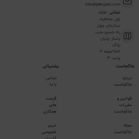
info@jakojast.com
نشانی :
فلکه
اول صادقیه،
ستارخان چهار
راه خسرو جنب
پاساژ برلیان
پلاک
۹۵۸طبقه 3
واحد 3
جاکجاست
پشتیبانی
درباره
تماس
جاکجاست
با ما
قوانین و
فرصت
مقررات
های
جاکجاست
همکاری
مجله
حریم
جاکجاست
خصوصی
کاربران