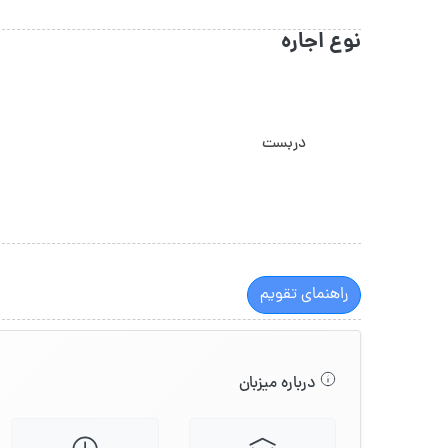
نوع اجاره
دربست
راهنمای تقویم
درباره میزبان