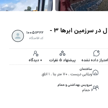
اجاره روزانه آپارتمان تک خواب نهال در سرزمین ابرها 3 -
10051322
کد اقامتگاه
پیشنهاد 5 نفرات
0 دیدگاه
ساختمان
ویلایی دربست . 70 متر بنا . 1 اتاق
سرویس بهداشتی و حمام
1 حمام