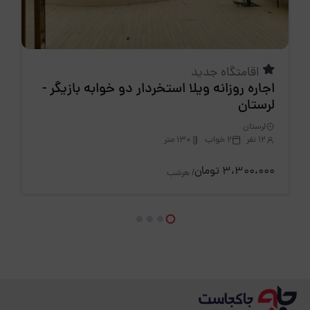
اقامتگاه جدید
اجاره روزانه ويلا استخردار دو خوابه بازیگر -
لرستان
لرستان
12 نفر
2 خواب
130 متر
3،300،000 تومان
/ هرشب