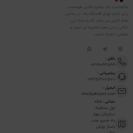
جاکجاست یک پلتفرم آنلاین هوشمند ،
برای اجاره انواع اقامتگاه ها ، در تمامی
نقاط کشور می باشد که به شما این
امکان را می دهد،تاتجربه ای آسان و
مطمئن داشته باشید.
تلفن :
02191094599
پشتیبانی :
09351306570
ایمیل :
info@jakojast.com
نشانی :
فلکه
اول صادقیه،
ستارخان چهار
راه خسرو جنب
پاساژ برلیان