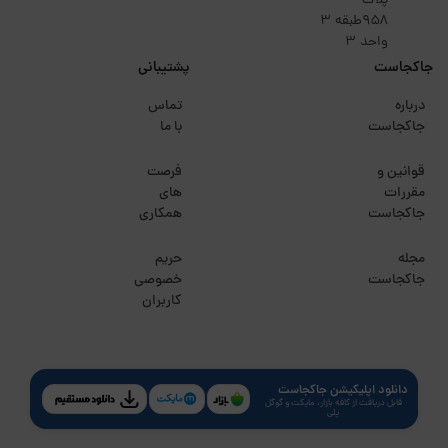
پلاک
۹۵۸طبقه 3
واحد 3
جاکجاست
پشتیبانی
درباره
تماس
جاکجاست
با ما
قوانین و
فرصت
مقررات
های
جاکجاست
همکاری
مجله
حریم
جاکجاست
خصوصی
کاربران
دانلود اپلیکیشن جاکجاست
قابل دریافت از کافه بازار، مایکت و گوگل
پلی