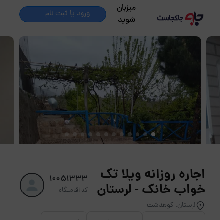
میزبان
ورود یا ثبت نام
شوید
اجاره روزانه ویلا تک
10051333
خواب خانک - لرستان
کد اقامتگاه
لرستان, کوهدشت