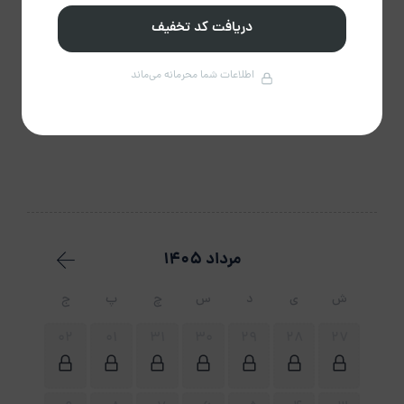
دریافت کد تخفیف
نوع اجاره
اطلاعات شما محرمانه می‌ماند
دربست
مرداد 1405
ش
ی
د
س
چ
پ
ج
02
01
31
30
29
28
27