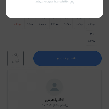
23
22
21
20
19
18
17
اطلاعات شما محرمانه می‌ماند
2،390
2،500
2،500
2،390
2،390
2،390
2،390
30
29
28
27
26
25
24
2،390
2،500
2،500
2،390
2،390
2،390
2،390
31
2،390
پاک
راهنمای تقویم
کردن
اقاابراهیمی
عضویت از آذر 1403