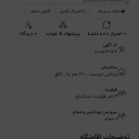
اصفهان, خیابان چهارباغ
علاقه مندی ها
اشتراک گذاری
گزارش تخلف
0 امتیاز داده نشده
پیشنهاد 5 نفرات
0 دیدگاه
کد آگهی
10051359
ساختمان
ویلایی دربست . 30 متر بنا . اتاق
ظرفیت
2 نفر ظرفیت استاندارد
سرویس بهداشتی و حمام
1 حمام
توضیحات اقامتگاه