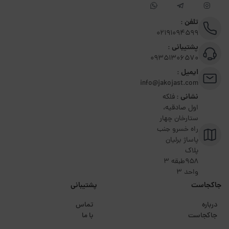
تلفن :
02191094599
پشتیبانی :
09351306570
ایمیل :
info@jakojast.com
نشانی :
فلکه
اول صادقیه،
ستارخان چهار
راه خسرو جنب
پاساژ برلیان
پلاک
۹۵۸طبقه 3
واحد 3
جاکجاست
پشتیبانی
درباره
تماس
جاکجاست
با ما