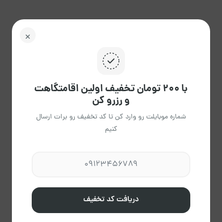
مرداد 1405
با ۲۰۰ تومان تخفیف اولین اقامتگاهت
ش
ی
د
س
چ
پ
ج
و رزرو کن
02
01
31
30
29
28
27
شماره موبایلت رو وارد کن تا کد تخفیف رو برات ارسال
کنیم
09
08
07
06
05
04
03
15
14
13
12
11
10
16
دریافت کد تخفیف
2،390