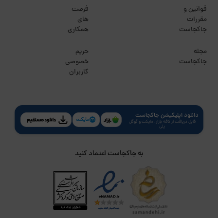
قوانین و
فرصت
مقررات
های
جاکجاست
همکاری
مجله
حریم
جاکجاست
خصوصی
کاربران
دانلود اپلیکیشن جاکجاست
قابل دریافت از کافه بازار، مایکت و گوگل
پلی
به جاکجاست اعتماد کنید