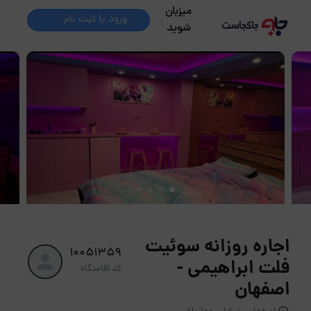
میزبان
ورود یا ثبت نام
شوید
اجاره روزانه سوئیت
10051359
فلت ابراهیمی -
کد اقامتگاه
اصفهان