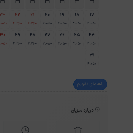
23
22
21
20
19
18
17
،050
4،260
4،260
4،050
4،050
4،050
4،050
30
29
28
27
26
25
24
،050
4،260
4،260
4،050
4،050
4،050
4،050
31
4،050
راهنمای تقویم
درباره میزبان