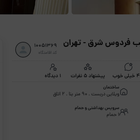
دیب فردوس شرق - تهران
10051369
کد اقامتگاه
ی خوب
پیشنهاد 5 نفرات
1 دیدگاه
ساختمان
ویلایی دربست . 90 متر بنا . 2 اتاق
سرویس بهداشتی و حمام
1 حمام