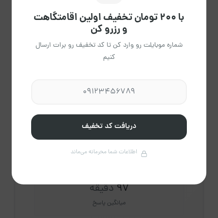
با ۲۰۰ تومان تخفیف اولین اقامتگاهت
میهن نجفی
و رزرو کن
عضویت از اسفند 1403
شماره موبایلت رو وارد کن تا کد تخفیف رو برات ارسال
مشاهده حساب کاربری میزبان
کنیم
درباره میزبان
4
دریافت کد تخفیف
اقامتگاه فعال
اطلاعات شما محرمانه می‌ماند
97
دقیقه
میانگین پاسخ