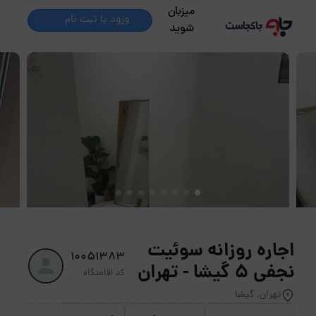
میزبان
ورود یا ثبت نام
شوید
اجاره روزانه سوئیت
10051383
نجفی 5 گیشا - تهران
کد اقامتگاه
تهران, گیشا