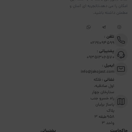
امکان را می دهد،تاتجربه ای آسان و
مطمئن داشته باشید.
تلفن :
02191094599
پشتیبانی :
09351306570
ایمیل :
info@jakojast.com
نشانی :
فلکه
اول صادقیه،
ستارخان چهار
راه خسرو جنب
پاساژ برلیان
پلاک
۹۵۸طبقه 3
واحد 3
جاکجاست
پشتیبانی