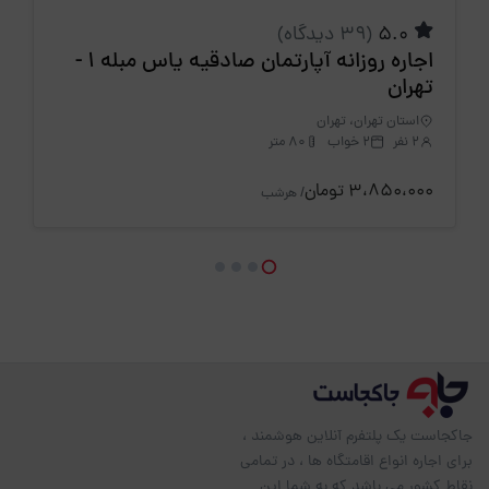
5.0
(39 دیدگاه)
اجاره روزانه آپارتمان صادقیه یاس مبله 1 -
تهران
استان تهران، تهران
2 نفر
2 خواب
80 متر
3،850،000 تومان
/ هرشب
جاکجاست یک پلتفرم آنلاین هوشمند ،
برای اجاره انواع اقامتگاه ها ، در تمامی
نقاط کشور می باشد که به شما این