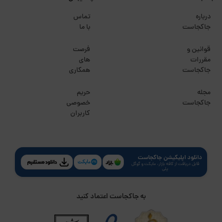
درباره
تماس
جاکجاست
با ما
قوانین و
فرصت
مقررات
های
جاکجاست
همکاری
مجله
حریم
جاکجاست
خصوصی
کاربران
دانلود اپلیکیشن جاکجاست
قابل دریافت از کافه بازار، مایکت و گوگل
پلی
به جاکجاست اعتماد کنید