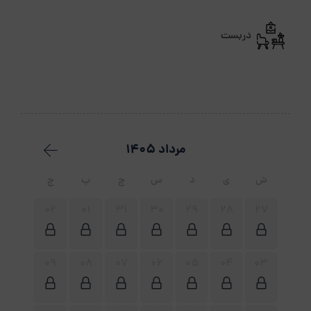
دربست
مرداد 1405
ش
ی
د
س
چ
پ
ج
02
01
31
30
29
28
27
09
08
07
06
05
04
03