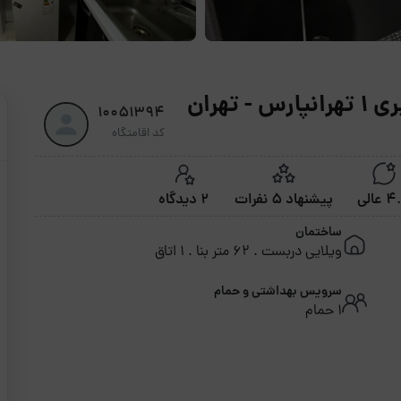
تهران
10051394
کد اقامتگاه
عالی
پیشنهاد 5 نفرات
2 دیدگاه
ساختمان
ویلایی دربست . 62 متر بنا . 1 اتاق
سرویس بهداشتی و حمام
1 حمام