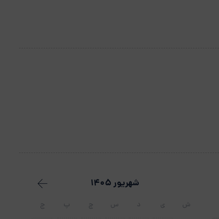
شهریور 1405
ش
ی
د
س
چ
پ
ج