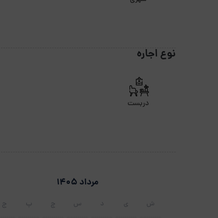
نوع اجاره
دربست
مرداد 1405
ش
ی
د
س
چ
پ
ج