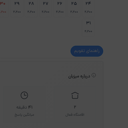
30
29
28
27
26
25
24
2،200
2،200
2،200
2،200
2،200
2،200
2،200
31
2،200
راهنمای تقویم
درباره میزبان
2
41
دقیقه
اقامتگاه فعال
میانگین پاسخ