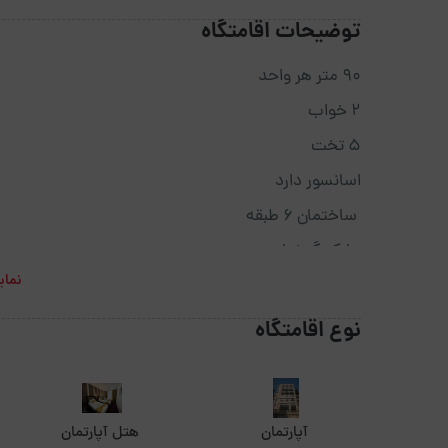
توضیحات اقامتگاه
90 متر هر واحد
2 خواب
5 تخت
اسانسور دارد
ساختمان 6 طبقه
پارکینگ ندارد
نمای
جاپارک مناسب با پارکینگ
با نگهبان
نوع اقامتگاه
دوربین
رستوران دارد
تلویزیون و وسایل اشپزخانه تجهیز
آپارتمان
هتل آپارتمان