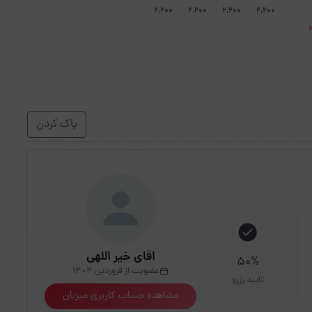
2،200
2،200
2،200
2،200
پاک کردن
اقای خیر اللهی
50%
عضویت از فروردین 1404
تایید رزرو
مشاهده حساب کاربری میزبان