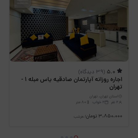
5.0
(39 دیدگاه)
اجاره روزانه آپارتمان صادقیه یاس مبله 1 -
تهران
استان تهران، تهران
2 نفر
2 خواب
80 متر
3،850،000 تومان
/ هرشب