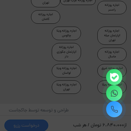
اجاره روزانه غرب تهران
تهران
اجاره روزانه
رامسر
اجاره روزانه
کاشان
اجاره روزانه
اجاره روزانه ویلا
آپارتمان مبله
چالوس
تهران
اجاره روزانه
اجاره روزانه
آپارتمان جکوزی
ماسال
دار
اجاره روزانه شرق
اجاره روزانه ویلا
تهران
لواسان
اجاره روزانه ویلا
اجاره روزانه ویلا
دماوند
تهران
طراحی و توسعه توسط جاکجاست
© کلیه حقوق این سایت محفوظ و متعلق به شرکت کیمیای سبز
از
6،840،000 تومان / هر شب
درخواست رزرو
حیات است.