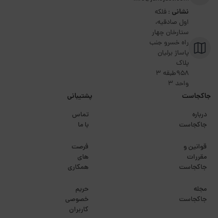
نشانی :
فلکه
اول صادقیه،
ستارخان چهار
راه خسرو جنب
پاساژ برلیان
پلاک
۹۵۸طبقه 3
واحد 3
جاکجاست
پشتیبانی
درباره
تماس
جاکجاست
با ما
قوانین و
فرصت
مقررات
های
جاکجاست
همکاری
مجله
حریم
جاکجاست
خصوصی
کاربران