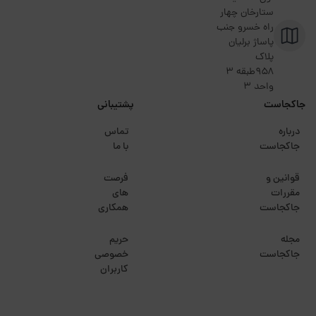
ستارخان چهار
راه خسرو جنب
پاساژ برلیان
پلاک
۹۵۸طبقه 3
واحد 3
جاکجاست
پشتیبانی
درباره
تماس
جاکجاست
با ما
قوانین و
فرصت
مقررات
های
جاکجاست
همکاری
مجله
حریم
جاکجاست
خصوصی
کاربران