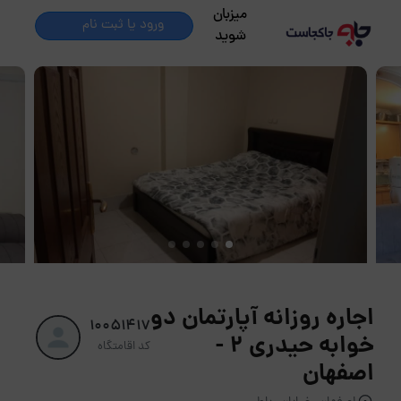
میزبان
ورود یا ثبت نام
شوید
اجاره روزانه آپارتمان دو
10051417
خوابه حیدری 2 -
کد اقامتگاه
اصفهان