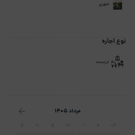
شهری
نوع اجاره
دربست
مرداد 1405
ش
ی
د
س
چ
پ
ج