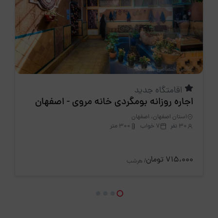
اقامتگاه جدید
اجاره روزانه بومگردی خانه مروی - اصفهان
استان اصفهان، اصفهان
30 نفر
7 خواب
300 متر
715،000 تومان
/ هرشب