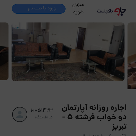
میزبان
ورود یا ثبت نام
شوید
اجاره روزانه آپارتمان
10051423
دو خواب فرشته 5 -
کد اقامتگاه
تبریز