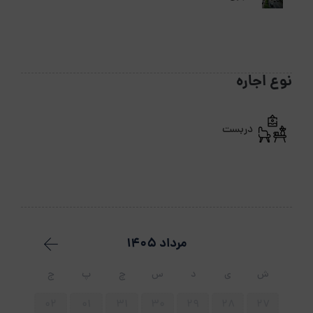
نوع اجاره
دربست
مرداد 1405
ش
ی
د
س
چ
پ
ج
02
01
31
30
29
28
27