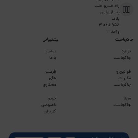
راه خسرو جنب
پاساژ برلیان
پلاک
۹۵۸طبقه 3
واحد 3
جاکجاست
پشتیبانی
درباره
تماس
جاکجاست
با ما
قوانین و
فرصت
مقررات
های
جاکجاست
همکاری
مجله
حریم
جاکجاست
خصوصی
کاربران