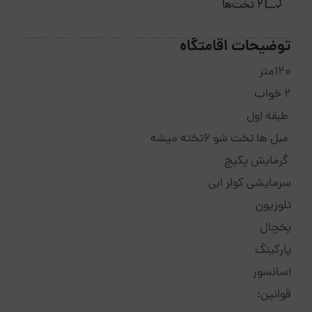
2 تخت‌ها
توضیحات اقامتگاه
120متر
2 خواب
طبقه اول
مبل ها تخت شو 6تخته میشه
گرمایش پکیج
سرمایشی کولر ابی
تلوزیون
یخچال
پارکینگ
اسانسور
قوانین: