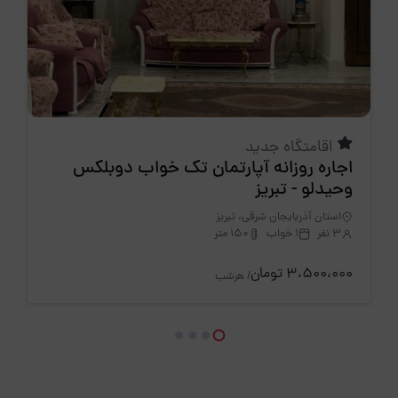
اقامتگاه جدید
اجاره روزانه آپارتمان تک خواب دوبلکس
وحیدلو - تبریز
استان آذربایجان شرقی، تبریز
3 نفر
1 خواب
150 متر
3،500،000 تومان
/ هرشب