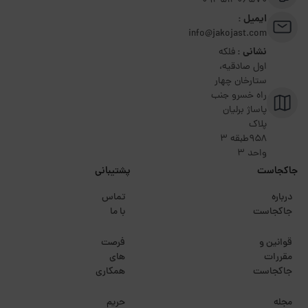
09351306570
ایمیل :
info@jakojast.com
نشانی :
فلکه
اول صادقیه،
ستارخان چهار
راه خسرو جنب
پاساژ برلیان
پلاک
۹۵۸طبقه 3
واحد 3
جاکجاست
پشتیبانی
درباره
تماس
جاکجاست
با ما
قوانین و
فرصت
مقررات
های
جاکجاست
همکاری
مجله
حریم