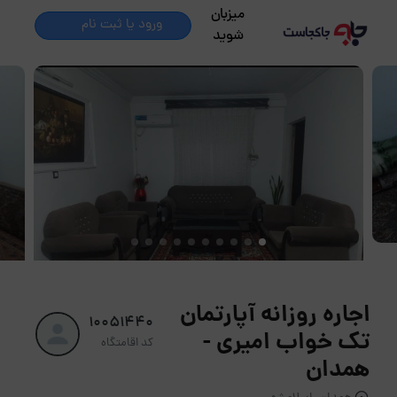
میزبان
ورود یا ثبت نام
شوید
اجاره روزانه آپارتمان
10051440
تک خواب امیری -
کد اقامتگاه
همدان