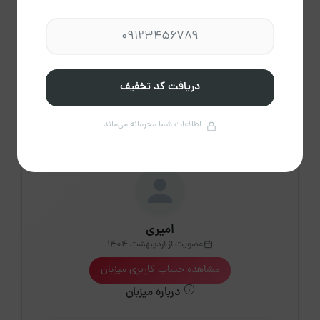
2،200
2،200
2،200
2،200
2،200
2،200
2،200
31
2،200
دریافت کد تخفیف
پاک
راهنمای تقویم
کردن
اطلاعات شما محرمانه می‌ماند
امیری
عضویت از اردیبهشت 1404
مشاهده حساب کاربری میزبان
درباره میزبان