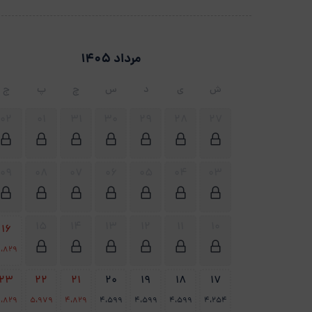
مرداد 1405
ش
ی
د
س
چ
پ
ج
02
01
31
30
29
28
27
09
08
07
06
05
04
03
15
14
13
12
11
10
16
،829
23
22
21
20
19
18
17
،829
5،979
4،829
4،599
4،599
4،599
4،254