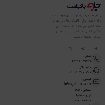
جاکجاست یک پلتفرم آنلاین هوشمند ،
برای اجاره انواع اقامتگاه ها ، در تمامی
نقاط کشور می باشد که به شما این
امکان را می دهد،تاتجربه ای آسان و
مطمئن داشته باشید.
تلفن :
02191094599
پشتیبانی :
09351306570
ایمیل :
info@jakojast.com
نشانی :
فلکه
اول صادقیه،
ستارخان چهار