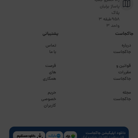
راه خسرو جنب
پاساژ برلیان
پلاک
۹۵۸طبقه 3
واحد 3
جاکجاست
پشتیبانی
درباره
تماس
جاکجاست
با ما
قوانین و
فرصت
مقررات
های
جاکجاست
همکاری
مجله
حریم
جاکجاست
خصوصی
کاربران
دانلود اپلیکیشن جاکجاست
قابل دریافت از کافه بازار، مایکت و گوگل