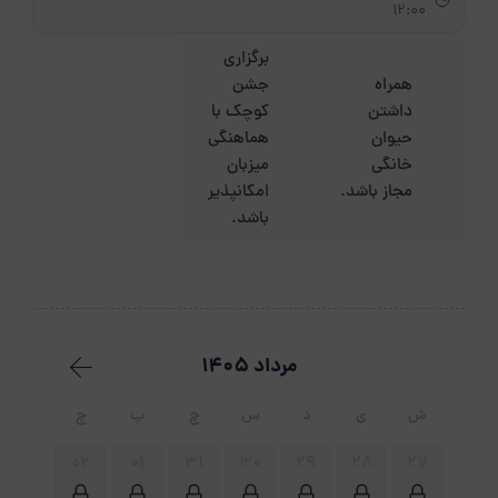
12:00
برگزاری
همراه
جشن
داشتن
کوچک با
حیوان
هماهنگی
خانگی
میزبان
مجاز باشد.
امکانپذیر
باشد.
مرداد 1405
ش
ی
د
س
چ
پ
ج
02
01
31
30
29
28
27