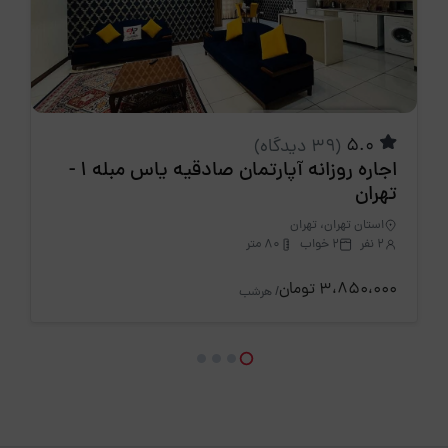
5.0
(39 دیدگاه)
اجاره روزانه آپارتمان صادقیه یاس مبله 1 -
تهران
استان تهران، تهران
2 نفر
2 خواب
80 متر
3،850،000 تومان
/ هرشب