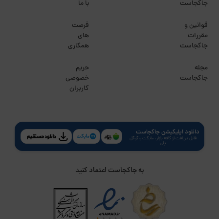
جاکجاست
با ما
قوانین و
فرصت
مقررات
های
جاکجاست
همکاری
مجله
حریم
جاکجاست
خصوصی
کاربران
دانلود اپلیکیشن جاکجاست
قابل دریافت از کافه بازار، مایکت و گوگل
پلی
به جاکجاست اعتماد کنید