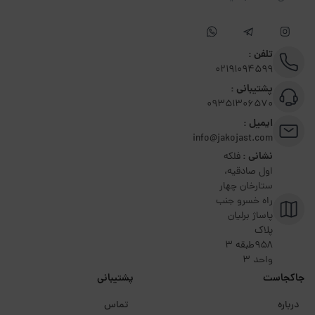
تلفن :
02191094599
پشتیبانی :
09351306570
ایمیل :
info@jakojast.com
نشانی :
فلکه
اول صادقیه،
ستارخان چهار
راه خسرو جنب
پاساژ برلیان
پلاک
۹۵۸طبقه 3
واحد 3
جاکجاست
پشتیبانی
درباره
تماس