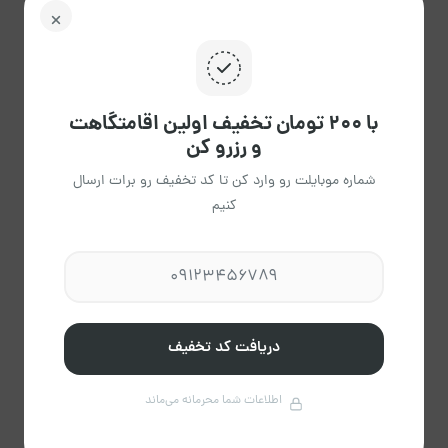
پاک
راهنمای تقویم
کردن
با ۲۰۰ تومان تخفیف اولین اقامتگاهت
و رزرو کن
شماره موبایلت رو وارد کن تا کد تخفیف رو برات ارسال
علیرضا ملک زاده
کنیم
عضویت از آذر 1403
مشاهده حساب کاربری میزبان
درباره میزبان
دریافت کد تخفیف
17
اطلاعات شما محرمانه می‌ماند
اقامتگاه فعال