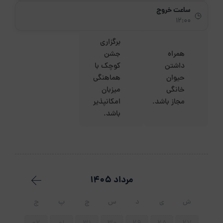
ساعت خروج
12:00
برگزاری
همراه
جشن
داشتن
کوچک با
حیوان
هماهنگی
خانگی
میزبان
مجاز باشد.
امکانپذیر
باشد.
مرداد 1405
ش
ی
د
س
چ
پ
ج