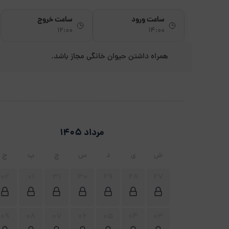
ساعت ورود
ساعت خروج
12:00
14:00
همراه داشتن حیوان خانگی مجاز باشد.
مرداد 1405
ش
ی
د
س
چ
پ
ج
02
01
31
30
29
28
27
09
08
07
06
05
04
03