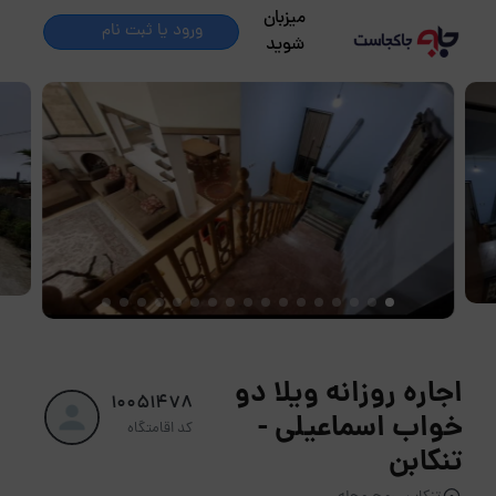
میزبان
ورود یا ثبت نام
شوید
اجاره روزانه ویلا دو
10051478
خواب اسماعیلی -
کد اقامتگاه
تنکابن