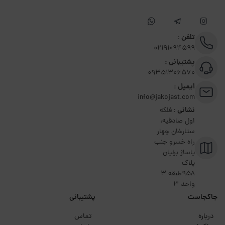
تلفن :
02191094599
پشتیبانی :
09351306570
ایمیل :
info@jakojast.com
نشانی :
فلکه
اول صادقیه،
ستارخان چهار
راه خسرو جنب
پاساژ برلیان
پلاک
۹۵۸طبقه 3
واحد 3
جاکجاست
پشتیبانی
درباره
تماس