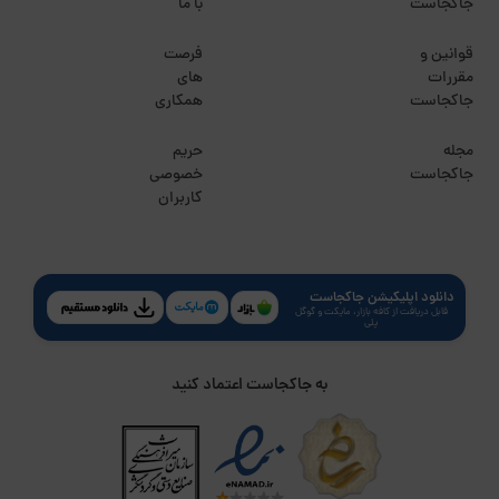
جاکجاست
با ما
قوانین و
فرصت
مقررات
های
جاکجاست
همکاری
مجله
حریم
جاکجاست
خصوصی
کاربران
دانلود اپلیکیشن جاکجاست
قابل دریافت از کافه بازار، مایکت و گوگل
پلی
به جاکجاست اعتماد کنید