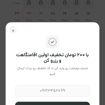
2،000
23
22
21
20
19
18
17
2،000
2،800
2،800
2،000
2،000
2،000
2،000
30
29
28
27
26
25
24
2،000
2،800
2،800
2،000
2،000
2،000
2،000
31
2،000
با ۲۰۰ تومان تخفیف اولین اقامتگاهت
و رزرو کن
پاک
شماره موبایلت رو وارد کن تا کد تخفیف رو برات ارسال
راهنمای تقویم
کردن
کنیم