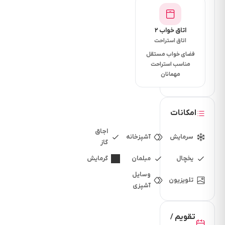
10 دقیقه
فاصله تا
اتاق خواب ۲
بیمارستان
اتاق استراحت
چنددقیقه
فضای خواب مستقل
است؟ 15
مناسب استراحت
مهمانان
دقیقه
فاصله تا کافی
شاپ
امکانات
چنددقیقه
اجاق
است؟ 10
سرمایش
آشپزخانه
گاز
دقیقه
یخچال
مبلمان
گرمایش
فاصله تا
وسایل
پاساژ
تلویزیون
آشپزی
چنددقیقه
است؟ 10
تقویم /
دقیقه