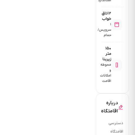
استاندارد
۲ اتاق
خواب
۱
سرویس/
حمام
۱۵۰
متر
زیربنا
محوطه
و
امکانات
اقامت
درباره
اقامتگاه
دسترسی
اقامتگاه