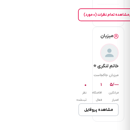
مشاهده تمام نظرات (۰ مورد)
میزبان
خانم لنگری ⭐
میزبان جاکجاست
۰
۱
—/۵
میانگین
اقامتگاه
نظر
امتیاز
فعال
ثبت‌شده
مشاهده پروفایل