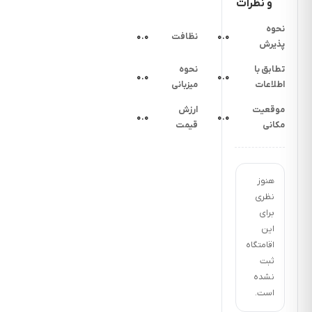
و نظرات
نحوه
۰.۰
نظافت
۰.۰
پذیرش
تطابق با
نحوه
۰.۰
۰.۰
اطلاعات
میزبانی
موقعیت
ارزش
۰.۰
۰.۰
مکانی
قیمت
هنوز
نظری
برای
این
اقامتگاه
ثبت
نشده
است.