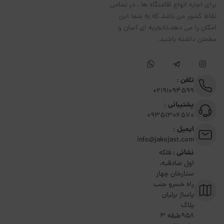
برای اجاره انواع اقامتگاه ها ، در تمامی
نقاط کشور می باشد که به شما این
امکان را می دهد،تاتجربه ای آسان و
مطمئن داشته باشید.
تلفن :
02191094599
پشتیبانی :
09351306570
ایمیل :
info@jakojast.com
نشانی :
فلکه
اول صادقیه،
ستارخان چهار
راه خسرو جنب
پاساژ برلیان
پلاک
۹۵۸طبقه 3