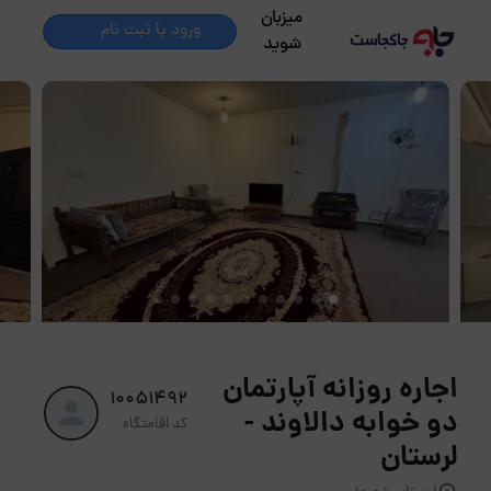
میزبان
ورود یا ثبت نام
شوید
اجاره روزانه آپارتمان
10051492
دو خوابه دالاوند -
کد اقامتگاه
لرستان