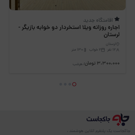
اقامتگاه جدید
اجاره روزانه ويلا استخردار دو خوابه بازیگر -
لرستان
لرستان
12 نفر
2 خواب
130 متر
3،300،000 تومان
/ هرشب
جاکجاست یک پلتفرم آنلاین هوشمند ،