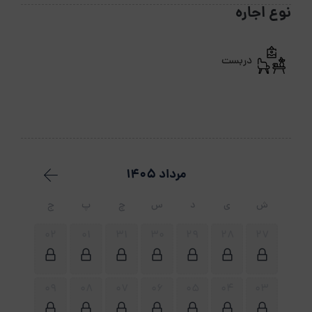
نوع اجاره
دربست
مرداد 1405
ش
ی
د
س
چ
پ
ج
02
01
31
30
29
28
27
09
08
07
06
05
04
03