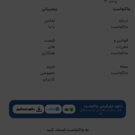
واحد 3
جاکجاست
پشتیبانی
درباره
تماس
جاکجاست
با ما
قوانین و
فرصت
مقررات
های
جاکجاست
همکاری
مجله
حریم
جاکجاست
خصوصی
کاربران
دانلود اپلیکیشن جاکجاست
قابل دریافت از کافه بازار، مایکت و گوگل
پلی
به جاکجاست اعتماد کنید