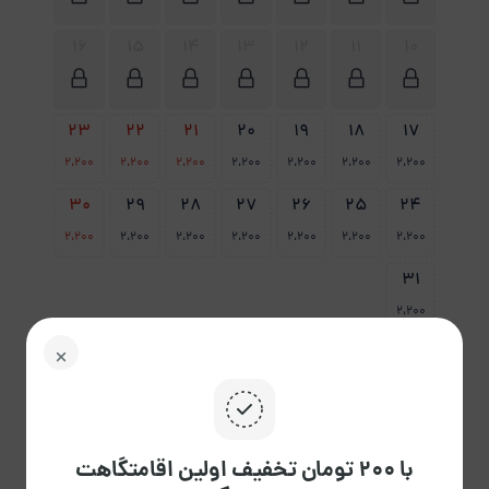
16
15
14
13
12
11
10
23
22
21
20
19
18
17
2،200
2،200
2،200
2،200
2،200
2،200
2،200
30
29
28
27
26
25
24
2،200
2،200
2،200
2،200
2،200
2،200
2،200
31
2،200
پاک
راهنمای تقویم
کردن
با ۲۰۰ تومان تخفیف اولین اقامتگاهت