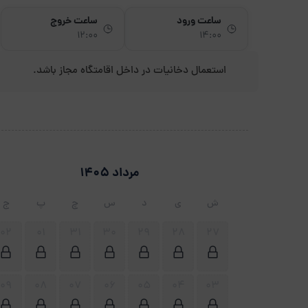
ساعت ورود
ساعت خروج
12:00
14:00
استعمال دخانیات در داخل اقامتگاه مجاز باشد.
مرداد 1405
ش
ی
د
س
چ
پ
ج
02
01
31
30
29
28
27
09
08
07
06
05
04
03