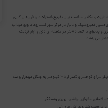
شتارود و مکانی مناسب برای تفریح،استراحت و قرارهای کاری
ع اقامتی با واحد‌های مبله دو خوابه 85 متری بسیار تمیزوشیک و دلباز در مرکز شهر نشتارود با ویو مرداب
و دریا با پارکینگ مسقف و نگهبان و با کلیه امکانات آشپزی و پذیرای به تعداد8نفر در منطقه ای دنج و آرام نزدیک
لباز می باشد.
3- دسترسی کمتر از 5 کیلومتر به جنگل و آبشار زیبای دینار سرا و کوهسر و کمتر از35 کیلومتر به جنگل دوهزار و سه