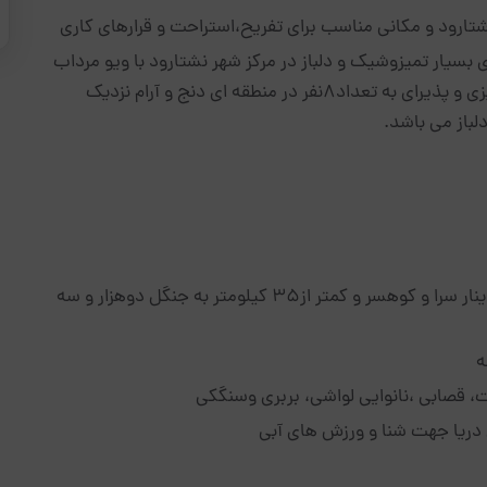
شتارود و مکانی مناسب برای تفریح،استراحت و قرارهای کاری
ع اقامتی با واحد‌های مبله دو خوابه 85 متری بسیار تمیزوشیک و دلباز در مرکز شهر نشتارود با ویو مرداب
و دریا با پارکینگ مسقف و نگهبان و با کلیه امکانات آشپزی و پذیرای به تعداد8نفر در منطقه ای دنج و آرام نزدیک
لباز می باشد.
3- دسترسی کمتر از 5 کیلومتر به جنگل و آبشار زیبای دینار سرا و کوهسر و کمتر از35 کیلومتر به جنگل دوهزار و سه