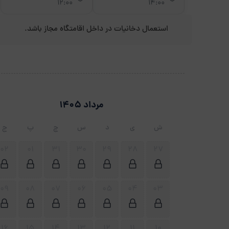
12:00
14:00
استعمال دخانیات در داخل اقامتگاه مجاز باشد.
مرداد 1405
ش
ی
د
س
چ
پ
ج
02
01
31
30
29
28
27
09
08
07
06
05
04
03
16
15
14
13
12
11
10