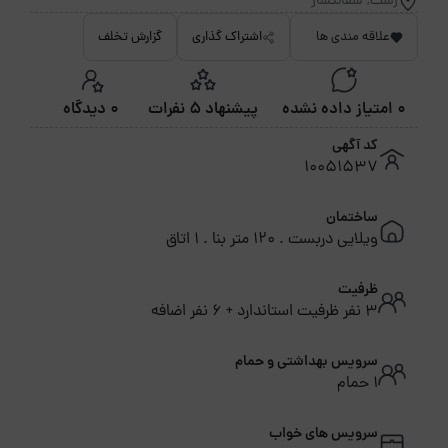
رشت, سقالکسار
علاقه مندی ها
اشتراک گذاری
گزارش تخلف
0 امتیاز داده نشده
پیشنهاد 5 نفرات
0 دیدگاه
کد آگهی
10051537
ساختمان
ویلایی دربست . 120 متر بنا . 1 اتاق
ظرفیت
3 نفر ظرفیت استاندارد + 6 نفر اضافه
سرویس بهداشتی و حمام
1 حمام
سرویس های خواب