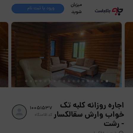
میزبان
ورود یا ثبت نام
شوید
اجاره روزانه کلبه تک
10051537
خواب وارش سقالکسار
کد اقامتگاه
- رشت