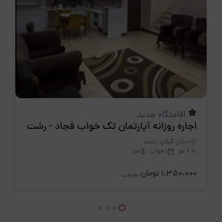
اقامتگاه جدید
اجاره روزانه آپارتمان تک خواب فجاد - رشت
استان گیلان، رشت
6 نفر
1 خواب
متر
1،350،000 تومان
/ هرشب