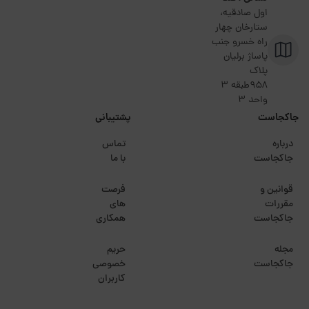
اول صادقیه،
ستارخان چهار
راه خسرو جنب
پاساژ برلیان
پلاک
۹۵۸طبقه 3
واحد 3
جاکجاست
پشتیبانی
درباره
تماس
جاکجاست
با ما
قوانین و
فرصت
مقررات
های
جاکجاست
همکاری
مجله
حریم
جاکجاست
خصوصی
کاربران