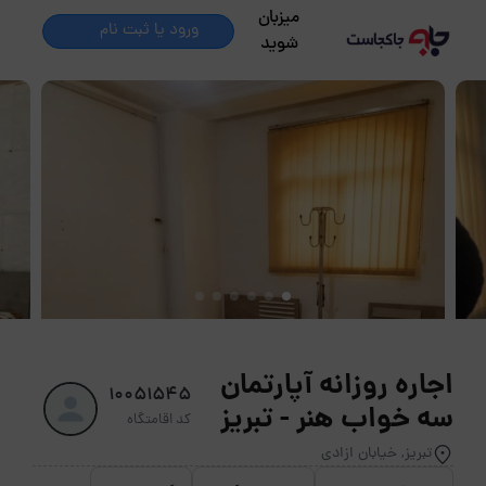
میزبان
ورود یا ثبت نام
شوید
اجاره روزانه آپارتمان
10051545
سه خواب هنر - تبریز
کد اقامتگاه
تبریز, خیابان ازادی