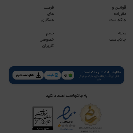
قوانین و
فرصت
مقررات
های
جاکجاست
همکاری
مجله
حریم
جاکجاست
خصوصی
کاربران
دانلود اپلیکیشن جاکجاست
قابل دریافت از کافه بازار، مایکت و گوگل
پلی
به جاکجاست اعتماد کنید