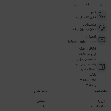
تلفن :
02191094599
پشتیبانی :
09351306570
ایمیل :
info@jakojast.com
نشانی :
فلکه
اول صادقیه،
ستارخان چهار
راه خسرو جنب
پاساژ برلیان
پلاک
۹۵۸طبقه 3
واحد 3
جاکجاست
پشتیبانی
درباره
تماس
جاکجاست
با ما