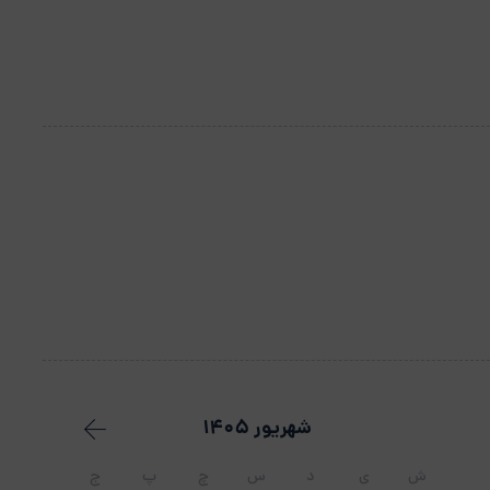
شهریور 1405
ش
ی
د
س
چ
پ
ج