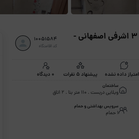
اجاره روزانه آپارتمان دوخواب هما 3 اشرفی اصفهانی -
10051584
کد اقامتگاه
پیشنهاد 5 نفرات
0 دیدگاه
ساختمان
ویلایی دربست . 110 متر بنا . 2 اتاق
سرویس بهداشتی و حمام
1 حمام