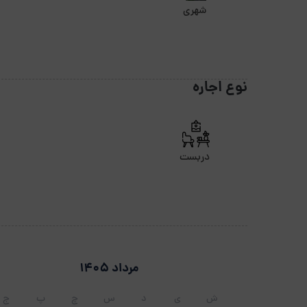
شهری
نوع اجاره
دربست
مرداد 1405
ش
ی
د
س
چ
پ
ج