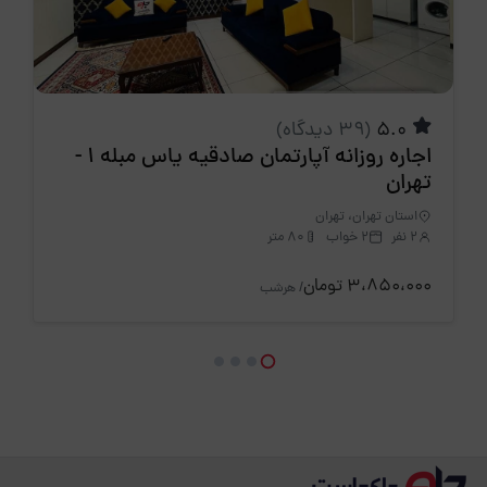
5.0
(39 دیدگاه)
اجاره روزانه آپارتمان صادقیه یاس مبله 1 -
تهران
استان تهران، تهران
2 نفر
2 خواب
80 متر
3،850،000 تومان
/ هرشب