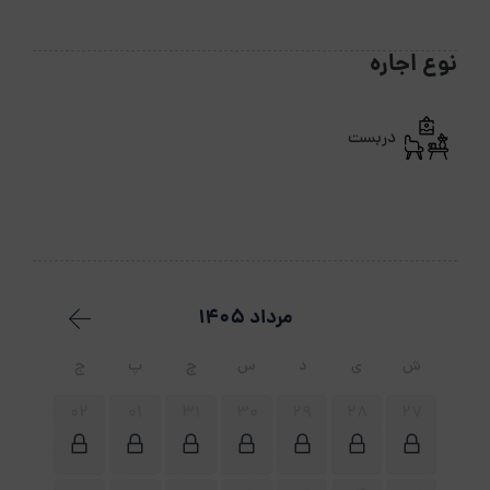
نوع اجاره
دربست
مرداد 1405
ش
ی
د
س
چ
پ
ج
02
01
31
30
29
28
27