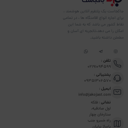
جاکجاست یک پلتفرم آنلاین هوشمند ،
برای اجاره انواع اقامتگاه ها ، در تمامی
نقاط کشور می باشد که به شما این
امکان را می دهد،تاتجربه ای آسان و
مطمئن داشته باشید.
تلفن :
02191094599
پشتیبانی :
09351306570
ایمیل :
info@jakojast.com
نشانی :
فلکه
اول صادقیه،
ستارخان چهار
راه خسرو جنب
پاساژ برلیان