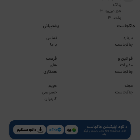
پلاک
۹۵۸طبقه 3
واحد 3
جاکجاست
پشتیبانی
درباره
تماس
جاکجاست
با ما
قوانین و
فرصت
مقررات
های
جاکجاست
همکاری
مجله
حریم
جاکجاست
خصوصی
کاربران
دانلود اپلیکیشن جاکجاست
قابل دریافت از کافه بازار، مایکت و گوگل
پلی