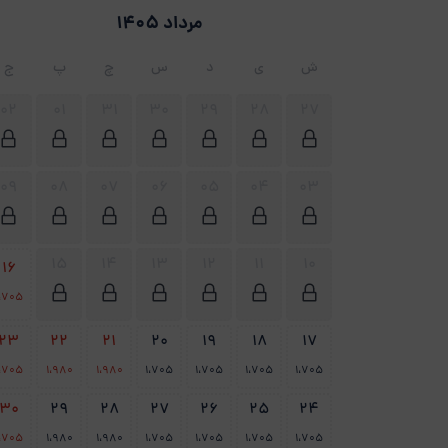
مرداد 1405
ش
ی
د
س
چ
پ
ج
02
01
31
30
29
28
27
09
08
07
06
05
04
03
15
14
13
12
11
10
16
1،705
23
22
21
20
19
18
17
1،705
1،980
1،980
1،705
1،705
1،705
1،705
30
29
28
27
26
25
24
1،705
1،980
1،980
1،705
1،705
1،705
1،705