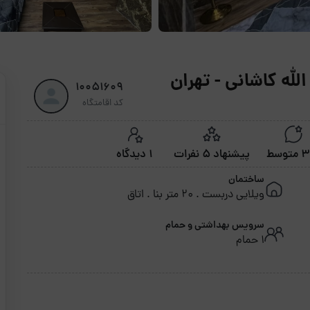
10051609
کد اقامتگاه
توسط
پیشنهاد 5 نفرات
1 دیدگاه
ساختمان
ویلایی دربست . 20 متر بنا . اتاق
سرویس بهداشتی و حمام
1 حمام