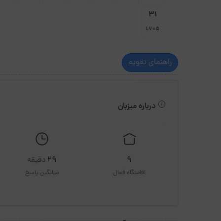
31
1،705
راهنمای تقویم
درباره میزبان
9
29
دقیقه
اقامتگاه فعال
میانگین پاسخ