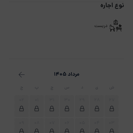
نوع اجاره
دربست
مرداد 1405
ش
ی
د
س
چ
پ
ج
02
01
31
30
29
28
27
09
08
07
06
05
04
03