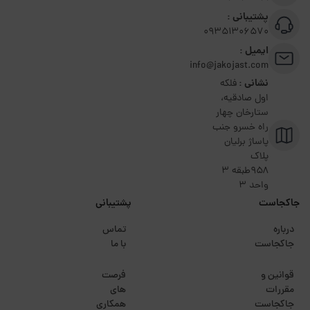
پشتیبانی :
09351306570
ایمیل :
info@jakojast.com
نشانی :
فلکه
اول صادقیه،
ستارخان چهار
راه خسرو جنب
پاساژ برلیان
پلاک
۹۵۸طبقه 3
واحد 3
جاکجاست
پشتیبانی
درباره
تماس
جاکجاست
با ما
قوانین و
فرصت
مقررات
های
جاکجاست
همکاری