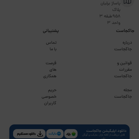
پاساژ برلیان
پلاک
۹۵۸طبقه 3
واحد 3
جاکجاست
پشتیبانی
درباره
تماس
جاکجاست
با ما
قوانین و
فرصت
مقررات
های
جاکجاست
همکاری
مجله
حریم
جاکجاست
خصوصی
کاربران
دانلود اپلیکیشن جاکجاست
قابل دریافت از کافه بازار، مایکت و گوگل
پلی