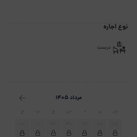
نوع اجاره
دربست
مرداد 1405
ش
ی
د
س
چ
پ
ج
02
01
31
30
29
28
27