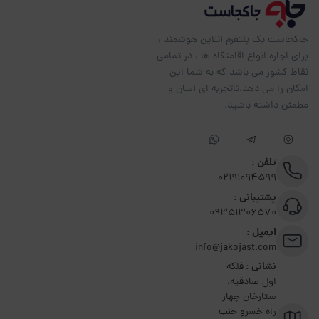
جاکجاست یک پلتفرم آنلاین هوشمند ،
برای اجاره انواع اقامتگاه ها ، در تمامی
نقاط کشور می باشد که به شما این
امکان را می دهد،تاتجربه ای آسان و
مطمئن داشته باشید.
تلفن :
02191094599
پشتیبانی :
09351306570
ایمیل :
info@jakojast.com
نشانی :
فلکه
اول صادقیه،
ستارخان چهار
راه خسرو جنب