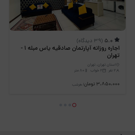
5.0
(39 دیدگاه)
اجاره روزانه آپارتمان صادقیه یاس مبله 1 -
تهران
استان تهران، تهران
2 نفر
2 خواب
80 متر
3،850،000 تومان
/ هرشب