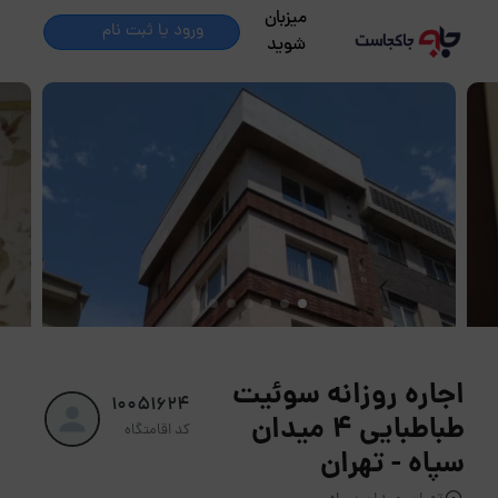
میزبان
ورود یا ثبت نام
شوید
اجاره روزانه سوئیت
10051624
طباطبایی 4 میدان
کد اقامتگاه
سپاه - تهران