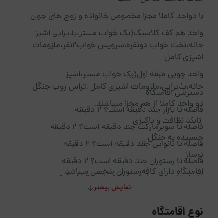
با دواحد کاملا مجزا مخصوص خانواده و زوج های جوان
واحد هم کف کلاسیک(یک خواب مستر،پذیرایی اشپز
خانه،تخت خواب دونفره،سرویس خواب۲نفر،ملزومات
اشپزی کامل
واحد چوبی طبقه اول(یک خواب مستر،اشپز
خانه،پذیرایی،ملزومات اشپزی کامل ،تراس رو‌ب جنگل
دسترسی اقامتگاه
دو واحد کاملا از هم مجزا میباشند.
فاصله تا بازار چند دقیقه است؟ 2 دقیقه
تایئد نظافت و پاکیزی
فاصله تا سوپرمارکت چند دقیقه است؟ 2 دقیقه
چسبیده به جنگل
فاصله تا نانوایی چقد دقیقه است؟ 2 دقیقه
نوساز
فاصله تا رستوران چند دقیقه است؟ 2 دقیقه
اقامتگاه دارای کافه‌رستوران شخصی میباشد
فاصله تا بیمارستان چنددقیقه است؟ 10 دقیقه
نمایش بیشتر
سفارش انواع غذاهای محلی پذیرفته میشود
فاصله تا کافی شاپ چنددقیقه است؟ 10 دقیقه
نوع اقامتگاه
فاصله تا پاساژ چنددقیقه است؟ 10 دقیقه