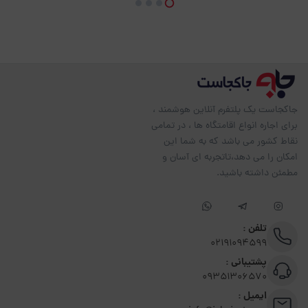
جاکجاست یک پلتفرم آنلاین هوشمند ،
برای اجاره انواع اقامتگاه ها ، در تمامی
نقاط کشور می باشد که به شما این
امکان را می دهد،تاتجربه ای آسان و
مطمئن داشته باشید.
تلفن :
02191094599
پشتیبانی :
09351306570
ایمیل :