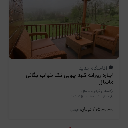
اقامتگاه جدید
اجاره روزانه کلبه چوبی تک خواب یگانی -
ماسال
استان گیلان، ماسال
6 نفر
1 خواب
75 متر
4،500،000 تومان
/ هرشب