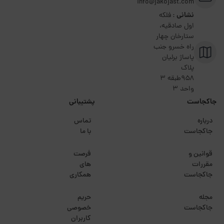
info@jakojast.com
نشانی :
فلکه
اول صادقیه،
ستارخان چهار
راه خسرو جنب
پاساژ برلیان
پلاک
۹۵۸طبقه 3
واحد 3
جاکجاست
پشتیبانی
درباره
تماس
جاکجاست
با ما
قوانین و
فرصت
مقررات
های
جاکجاست
همکاری
مجله
حریم
جاکجاست
خصوصی
کاربران