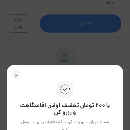
2،200
پاک
راهنمای تقویم
کردن
خانم رحیمی
عضویت از تیر 1404
مشاهده حساب کاربری میزبان
درباره میزبان
با ۲۰۰ تومان تخفیف اولین اقامتگاهت
و رزرو کن
شماره موبایلت رو وارد کن تا کد تخفیف رو برات ارسال
کنیم