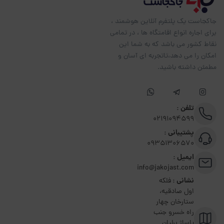
جاکجاست یک پلتفرم آنلاین هوشمند ،
برای اجاره انواع اقامتگاه ها ، در تمامی
نقاط کشور می باشد که به شما این
امکان را می دهد،تاتجربه ای آسان و
مطمئن داشته باشید.
تلفن :
02191094599
پشتیبانی :
09351306570
ایمیل :
info@jakojast.com
نشانی :
فلکه
اول صادقیه،
ستارخان چهار
راه خسرو جنب
پاساژ برلیان