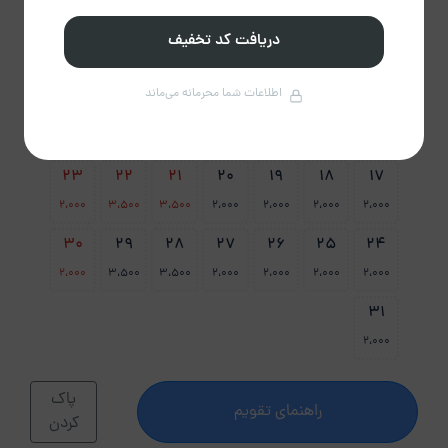
09
08
07
06
05
04
03
دریافت کد تخفیف
اطلاعات شما محرمانه می‌ماند
14
13
12
11
10
16
15
2،000
3،500
23
22
21
20
19
18
17
2،000
3،500
3،500
2،000
2،000
2،000
2،000
30
29
28
27
26
25
24
2،000
3،500
3،500
2،000
2،000
2،000
2،000
31
2،000
پاک
راهنمای تقویم
کردن