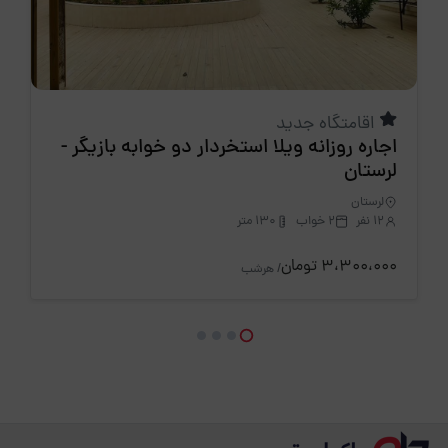
اقامتگاه جدید
اجاره روزانه ويلا استخردار دو خوابه بازیگر -
لرستان
لرستان
12 نفر
2 خواب
130 متر
3،300،000 تومان
/ هرشب