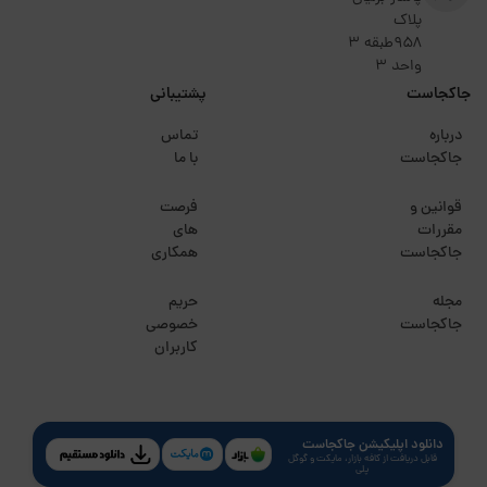
پلاک
۹۵۸طبقه 3
واحد 3
جاکجاست
پشتیبانی
درباره
تماس
جاکجاست
با ما
قوانین و
فرصت
مقررات
های
جاکجاست
همکاری
مجله
حریم
جاکجاست
خصوصی
کاربران
دانلود اپلیکیشن جاکجاست
قابل دریافت از کافه بازار، مایکت و گوگل
پلی