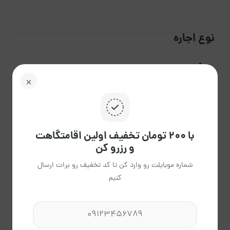
نوع اجاره
دربست
با ۲۰۰ تومان تخفیف اولین اقامتگاهت
و رزرو کن
مرداد 1405
شماره موبایلت رو وارد کن تا کد تخفیف رو برات ارسال
کنیم
ش
ی
د
س
چ
پ
ج
02
01
31
30
29
28
27