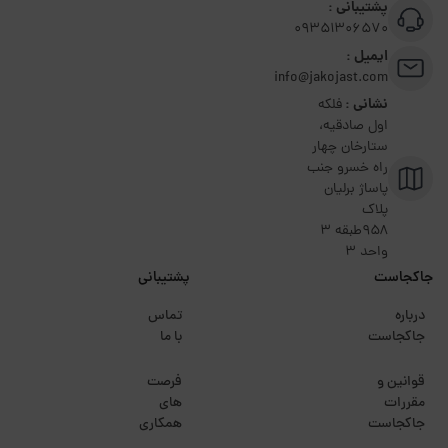
پشتیبانی :
09351306570
ایمیل :
info@jakojast.com
نشانی :
فلکه
اول صادقیه،
ستارخان چهار
راه خسرو جنب
پاساژ برلیان
پلاک
۹۵۸طبقه 3
واحد 3
جاکجاست
پشتیبانی
درباره
تماس
جاکجاست
با ما
قوانین و
فرصت
مقررات
های
جاکجاست
همکاری