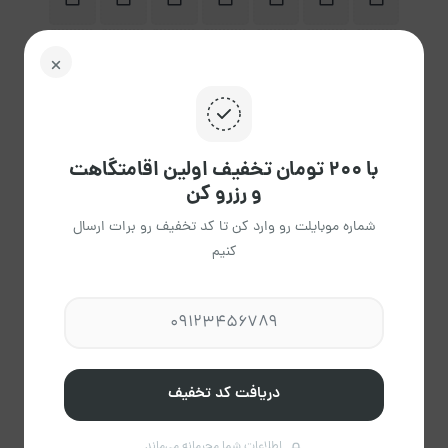
23
22
21
20
19
18
17
2،200
2،200
2،200
2،200
2،200
2،200
2،200
30
29
28
27
26
25
24
2،200
2،200
2،200
2،200
2،200
2،200
2،200
با ۲۰۰ تومان تخفیف اولین اقامتگاهت
31
و رزرو کن
2،200
شماره موبایلت رو وارد کن تا کد تخفیف رو برات ارسال
کنیم
پاک
راهنمای تقویم
کردن
دریافت کد تخفیف
اطلاعات شما محرمانه می‌ماند