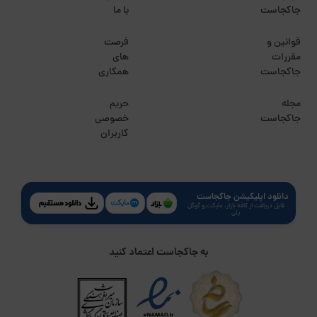
جاکجاست
با ما
قوانین و
فرصت
مقررات
های
جاکجاست
همکاری
مجله
حریم
جاکجاست
خصوصی
کاربران
دانلود اپلیکیشن جاکجاست
قابل دریافت از کافه بازار، مایکت و گوگل
پلی
به جاکجاست اعتماد کنید