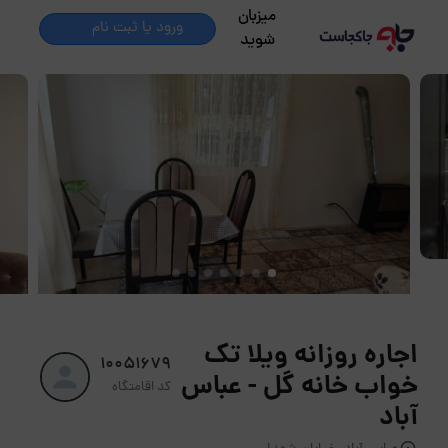
میزبان
ورود یا ثبت نام
شوید
اجاره روزانه ویلا تک
10051679
خواب خانه گل - عباس
کد اقامتگاه
آباد