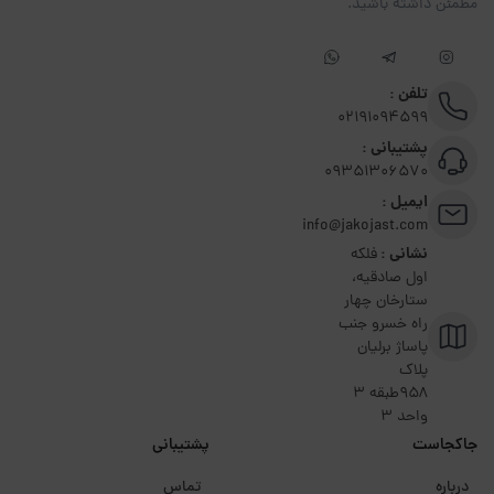
مطمئن داشته باشید.
تلفن :
02191094599
پشتیبانی :
09351306570
ایمیل :
info@jakojast.com
نشانی :
فلکه
اول صادقیه،
ستارخان چهار
راه خسرو جنب
پاساژ برلیان
پلاک
۹۵۸طبقه 3
واحد 3
جاکجاست
پشتیبانی
درباره
تماس