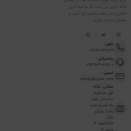
برای اجاره انواع اقامتگاه ها ، در تمامی
نقاط کشور می باشد که به شما این
امکان را می دهد،تاتجربه ای آسان و
مطمئن داشته باشید.
تلفن :
02191094599
پشتیبانی :
09351306570
ایمیل :
info@jakojast.com
نشانی :
فلکه
اول صادقیه،
ستارخان چهار
راه خسرو جنب
پاساژ برلیان
پلاک
۹۵۸طبقه 3
واحد 3