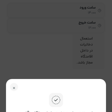
ساعت ورود
14:00
ساعت خروج
12:00
استعمال
دخانیات
در داخل
اقامتگاه
مجاز باشد.
مرداد 1405
ش
ی
د
س
چ
پ
ج