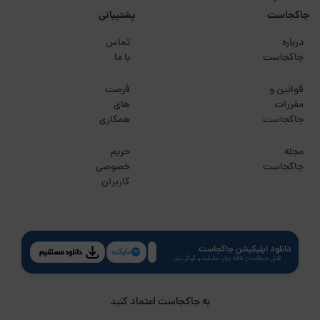
جاکجاست
پشتیبانی
درباره
تماس
جاکجاست
با ما
قوانین و
فرصت
مقررات
های
جاکجاست
همکاری
مجله
حریم
جاکجاست
خصوصی
کاربران
دانلود اپلیکیشن جاکجاست
قابل دریافت از کافه بازار، مایکت و گوگل پلی
به جاکجاست اعتماد کنید