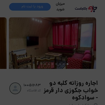
میزبان
ورود یا ثبت نام
شوید
اجاره روزانه کلبه دو
10051683
خواب جکوزی دار قرمز
کد اقامتگاه
- سوادکوه