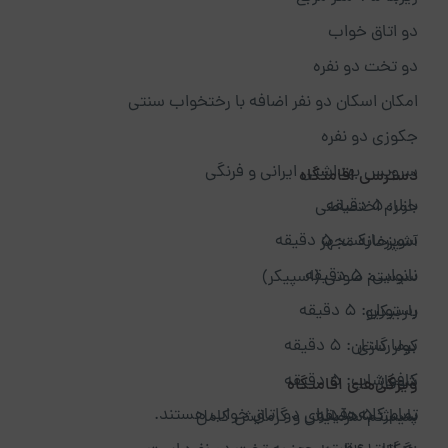
دو اتاق خواب
دو تخت دو نفره
امکان اسکان دو نفر اضافه با رختخواب سنتی
جکوزی دو نفره
سرویس بهداشتی ایرانی و فرنگی
دسترسی اقامتگاه
بازار: ۵ دقیقه
حمام اختصاصی
سوپرمارکت: ۵ دقیقه
آشپزخانه مجهز
نانوایی: ۵ دقیقه
سیستم صوتی (اسپیکر)
رستوران: ۵ دقیقه
باربیکیو
بیمارستان: ۵ دقیقه
کولر گازی
کافی‌شاپ: ۵ دقیقه
شوفاژ
ویژگی‌های اقامتگاه
تمام کلبه‌ها دارای دو اتاق خواب هستند.
پاساژ: ۵ دقیقه
سیستم سرمایش و گرمایش کامل