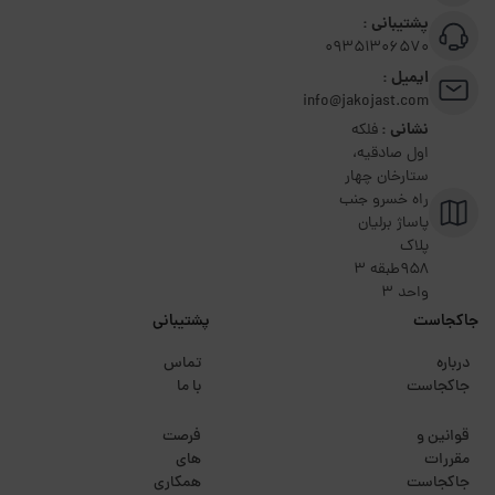
پشتیبانی :
09351306570
ایمیل :
info@jakojast.com
نشانی :
فلکه
اول صادقیه،
ستارخان چهار
راه خسرو جنب
پاساژ برلیان
پلاک
۹۵۸طبقه 3
واحد 3
جاکجاست
پشتیبانی
درباره
تماس
جاکجاست
با ما
قوانین و
فرصت
مقررات
های
جاکجاست
همکاری