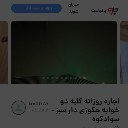
میزبان
ورود یا ثبت نام
شوید
اجاره روزانه کلبه دو
10051686
خوابه جکوزی دار سبز -
کد اقامتگاه
سوادکوه