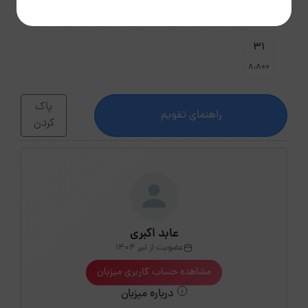
30
29
28
27
26
25
24
8،800
8،800
8،800
8،800
8،800
8،800
8،800
31
8،800
پاک
راهنمای تقویم
کردن
عابد اکبری
عضویت از تیر 1404
مشاهده حساب کاربری میزبان
درباره میزبان