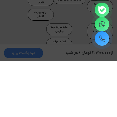
اجاره روزانه غرب تهران
تهران
اجاره روزانه
رامسر
اجاره روزانه
کاشان
اجاره روزانه
اجاره روزانه ویلا
آپارتمان مبله
چالوس
تهران
اجاره روزانه
اجاره روزانه
آپارتمان جکوزی
ماسال
دار
از
2،300،000 تومان / هر شب
درخواست رزرو
اجاره روزانه شرق
اجاره روزانه ویلا
تهران
لواسان
اجاره روزانه ویلا
اجاره روزانه ویلا
دماوند
تهران
طراحی و توسعه توسط جاکجاست
© کلیه حقوق این سایت محفوظ و متعلق به شرکت کیمیای سبز
حیات است.