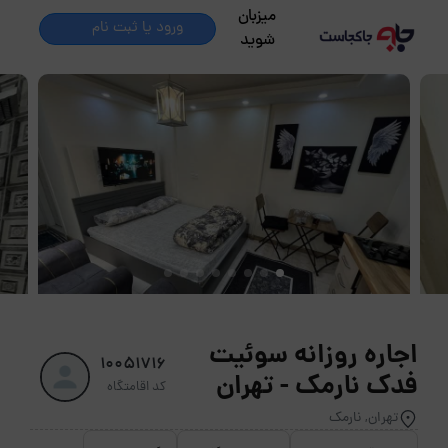
میزبان
ورود یا ثبت نام
شوید
اجاره روزانه سوئیت
10051716
فدک نارمک - تهران
کد اقامتگاه
تهران, نارمک