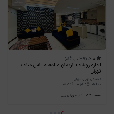
5.0
(39 دیدگاه)
اجاره روزانه آپارتمان صادقیه یاس مبله 1 -
تهران
استان تهران، تهران
2 نفر
2 خواب
80 متر
3،850،000 تومان
/ هرشب