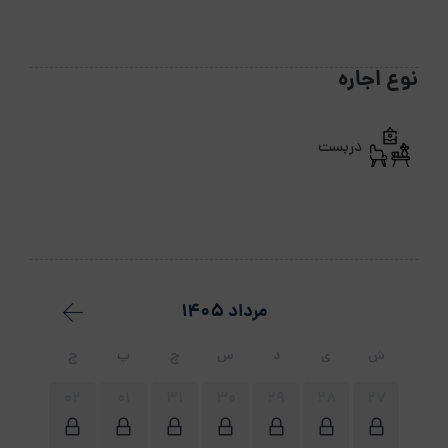
نوع اجاره
دربست
مرداد 1405
ش
ی
د
س
چ
پ
ج
02
01
31
30
29
28
27