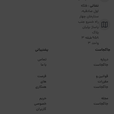
نشانی :
فلکه
اول صادقیه،
ستارخان چهار
راه خسرو جنب
پاساژ برلیان
پلاک
۹۵۸طبقه 3
واحد 3
جاکجاست
پشتیبانی
درباره
تماس
جاکجاست
با ما
قوانین و
فرصت
مقررات
های
جاکجاست
همکاری
مجله
حریم
جاکجاست
خصوصی
کاربران