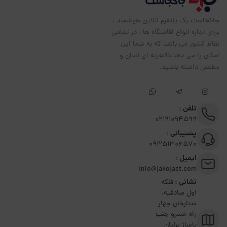
جاکجاست یک پلتفرم آنلاین هوشمند ،
برای اجاره انواع اقامتگاه ها ، در تمامی
نقاط کشور می باشد که به شما این
امکان را می دهد،تاتجربه ای آسان و
مطمئن داشته باشید.
تلفن :
02191094599
پشتیبانی :
09351306570
ایمیل :
info@jakojast.com
نشانی :
فلکه
اول صادقیه،
ستارخان چهار
راه خسرو جنب
پاساژ برلیان