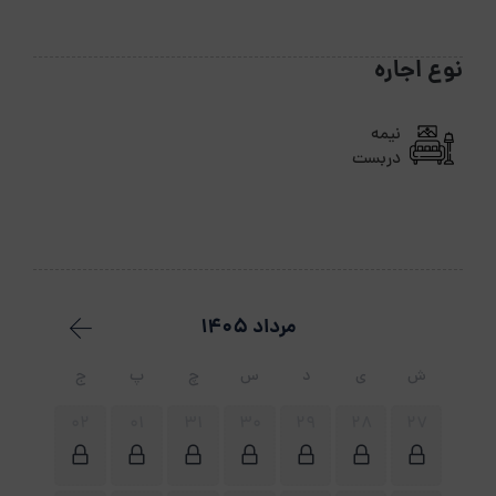
نوع اجاره
نیمه
دربست
مرداد 1405
ش
ی
د
س
چ
پ
ج
02
01
31
30
29
28
27