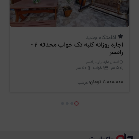
اقامتگاه جدید
اجاره روزانه کلبه تک خواب محدثه 2 -
رامسر
استان مازندران، رامسر
5 نفر
1 خواب
50 متر
2،000،000 تومان
/ هرشب