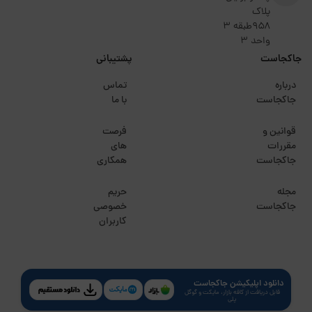
پلاک
۹۵۸طبقه 3
واحد 3
جاکجاست
پشتیبانی
درباره
تماس
جاکجاست
با ما
قوانین و
فرصت
مقررات
های
جاکجاست
همکاری
مجله
حریم
جاکجاست
خصوصی
کاربران
دانلود اپلیکیشن جاکجاست
قابل دریافت از کافه بازار، مایکت و گوگل
پلی