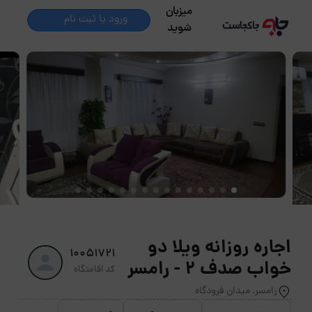
میزبان
ورود یا ثبت نام
شوید
اجاره روزانه ویلا دو
10051721
خواب صدف 2 - رامسر
کد اقامتگاه
رامسر, میدان فرودگاه