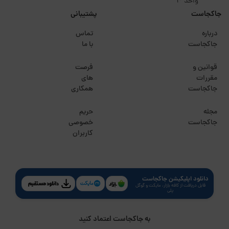
واحد 3
جاکجاست
پشتیبانی
درباره
تماس
جاکجاست
با ما
قوانین و
فرصت
مقررات
های
جاکجاست
همکاری
مجله
حریم
جاکجاست
خصوصی
کاربران
دانلود اپلیکیشن جاکجاست
قابل دریافت از کافه بازار، مایکت و گوگل
پلی
به جاکجاست اعتماد کنید