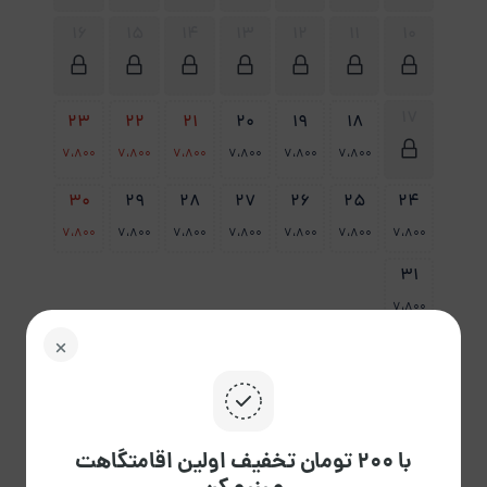
16
15
14
13
12
11
10
17
23
22
21
20
19
18
7،800
7،800
7،800
7،800
7،800
7،800
30
29
28
27
26
25
24
7،800
7،800
7،800
7،800
7،800
7،800
7،800
31
7،800
پاک
راهنمای تقویم
کردن
با ۲۰۰ تومان تخفیف اولین اقامتگاهت