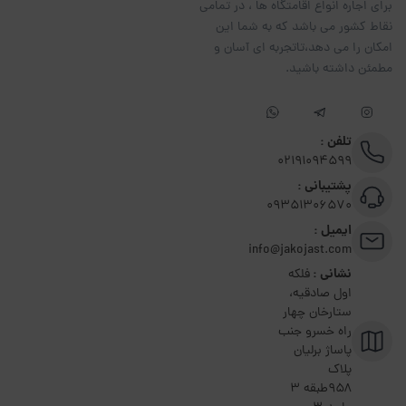
برای اجاره انواع اقامتگاه ها ، در تمامی
نقاط کشور می باشد که به شما این
امکان را می دهد،تاتجربه ای آسان و
مطمئن داشته باشید.
تلفن :
02191094599
پشتیبانی :
09351306570
ایمیل :
info@jakojast.com
نشانی :
فلکه
اول صادقیه،
ستارخان چهار
راه خسرو جنب
پاساژ برلیان
پلاک
۹۵۸طبقه 3