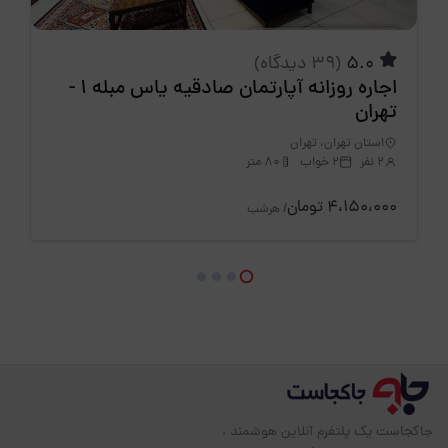
5.0
(39 دیدگاه)
اجاره روزانه آپارتمان صادقیه یاس مبله 1 -
تهران
استان تهران، تهران
2 نفر
2 خواب
80 متر
4،150،000 تومان
/ هرشب
جاکجاست یک پلتفرم آنلاین هوشمند ،