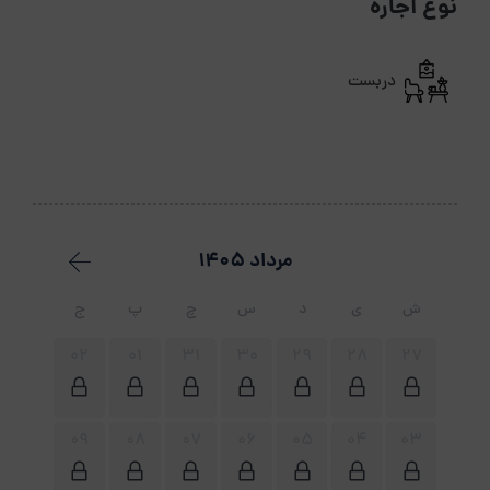
نوع اجاره
دربست
مرداد 1405
ش
ی
د
س
چ
پ
ج
02
01
31
30
29
28
27
09
08
07
06
05
04
03