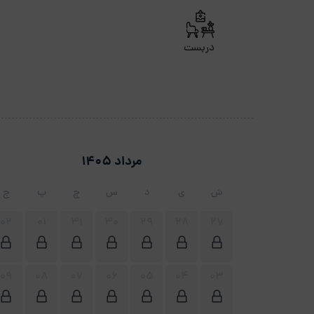
دربست
مرداد 1405
ش
ی
د
س
چ
پ
ج
02
01
31
30
29
28
27
09
08
07
06
05
04
03