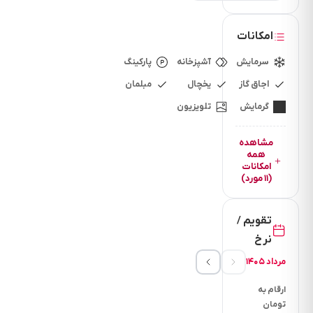
دسترسی
اقامتگاه
امکانات
فاصله تا بازار
چند دقیقه
سرمایش
آشپزخانه
پارکینگ
است؟ 45
اجاق گاز
یخچال
مبلمان
دقیقه
گرمایش
تلویزیون
فاصله تا
سوپرمارکت
مشاهده
همه
چند دقیقه
امکانات
(۱۱ مورد)
است؟ 5
دقیقه
فاصله تا
تقویم /
نانوایی چقد
نرخ
دقیقه است؟
مرداد ۱۴۰۵
5 دقیقه
ارقام به
فاصله تا
تومان