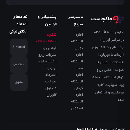
دسترسی
پشتیبانی و
نمادهای
جاکجاست
سریع
قوانین
اعتماد
الکترونیکی
اجاره روزانه اقامتگاه
اجاره
تلفن:
در سراسر ایران. |
اقامتگاه
۰۲۱۹۱۰۹۴۵۹۹
پشتیبانی شبانه روزی
E-Namad
تهران
قوانین و
اجاره
مقررات رزرو
| ارتباط با میزبان |
اقامتگاه
راهنمای لغو
اقامتگاه از شمال تا
ساماندهی
شیراز
رزرو و
جنوب | امکان رزرو
اجاره
استرداد
انواع اقامتگاه از جمله
اقامتگاه
سوالات
کشوری
ویلا، سوئیت، کلبه،
کردان
متداول
بومگردی و آپارتمان
اجاره
کاربران
مبله
اقامتگاه
اصفهان
دسترسی سریع به اقامتگاه‌ها