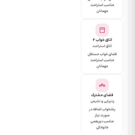
چهارجهته
مناسب استراحت
،سرویس
مهمانان
روتختی و
ملحفه هتلی
،کتری برقی
اتاق خواب ۲
،یخچال
اتاق استراحت
هتلی،
فضای خواب مستقل
❇️نگهبان و
مناسب استراحت
مهمانان
سرایداری ۲۴
ساعته
ساعت ورود
مهمان 13
فضای مشترک
پذیرایی و نشیمن
وساعت
رختخواب اضافه در
خروج 11
صورت نیاز
میباشد
مناسب دورهمی
خانوادگی