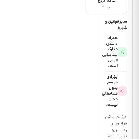
چنددقیقه
ساعت خروج
۱۲:۰۰
است ؟ 10
دقیقه
سایر قوانین و
فاصله تا شهر
شرایط
یا خارج
همراه
داشتن
شهرچند
مدارک
دقیقه است؟
شناسایی
الزامی
1 ساعت
است.
فاصله تا
برگزاری
ترمینال یا راه
مراسم
آهن
بدون
هماهنگی
چنددقیقه
مجاز
نیست.
است ؟ 45
دقیقه
جزئیات بیشتر
قوانین در
زمان رزرو
نمایش داده