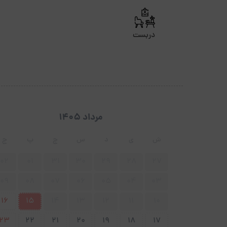
دربست
مرداد 1405
ش
ی
د
س
چ
پ
ج
02
01
31
30
29
28
27
09
08
07
06
05
04
03