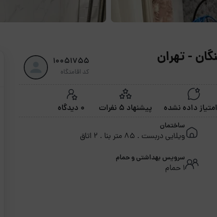
گان - تهران
10051755
کد اقامتگاه
پیشنهاد 5 نفرات
0 دیدگاه
ساختمان
ویلایی دربست . 85 متر بنا . 2 اتاق
سرویس بهداشتی و حمام
1 حمام