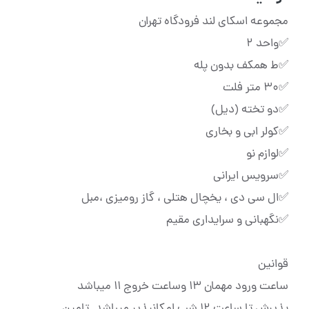
مجموعه اسکای لند فرودگاه تهران
✅‌واحد ۲
✅ط همکف بدون پله
✅۳۰ متر فلت
✅دو تخته (دیل)
✅کولر ابی و بخاری
✅لوازم نو
✅سرویس ایرانی
✅ال سی دی ، یخچال هتلی ، گاز رومیزی ،مبل
✅نگهبانی و سرایداری مقیم
قوانین
ساعت ورود مهمان 13 وساعت خروج 11 میباشد