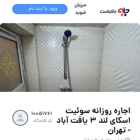
میزبان
ورود یا ثبت نام
شوید
اجاره روزانه سوئیت
10051761
اسکای لند 3 یافت آباد
کد اقامتگاه
- تهران