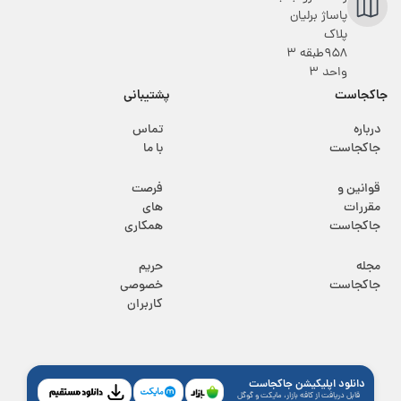
پاساژ برلیان
پلاک
۹۵۸طبقه 3
واحد 3
جاکجاست
پشتیبانی
درباره
تماس
جاکجاست
با ما
قوانین و
فرصت
مقررات
های
جاکجاست
همکاری
مجله
حریم
جاکجاست
خصوصی
کاربران
دانلود اپلیکیشن جاکجاست
قابل دریافت از کافه بازار، مایکت و گوگل