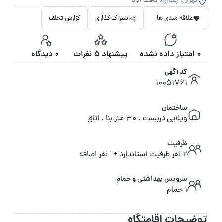
تهران, چهارراه یافت آباد
علاقه مندی ها
اشتراک گذاری
گزارش تخلف
0 امتیاز داده نشده
پیشنهاد 5 نفرات
0 دیدگاه
کد آگهی
10051761
ساختمان
ویلایی دربست . 30 متر بنا . اتاق
ظرفیت
2 نفر ظرفیت استاندارد + 1 نفر اضافه
سرویس بهداشتی و حمام
1 حمام
توضیحات اقامتگاه