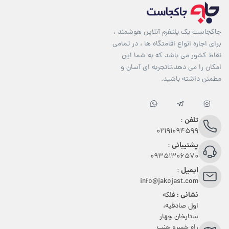
جاکجاست یک پلتفرم آنلاین هوشمند ،
برای اجاره انواع اقامتگاه ها ، در تمامی
نقاط کشور می باشد که به شما این
امکان را می دهد،تاتجربه ای آسان و
مطمئن داشته باشید.
تلفن :
02191094599
پشتیبانی :
09351306570
ایمیل :
info@jakojast.com
نشانی :
فلکه
اول صادقیه،
ستارخان چهار
راه خسرو جنب