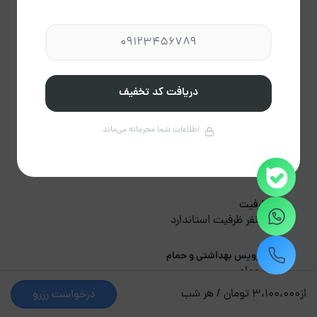
تهران, چهارراه یافت آباد
علاقه مندی ها
اشتراک گذاری
گزارش تخلف
0 امتیاز داده نشده
پیشنهاد 5 نفرات
0 دیدگاه
دریافت کد تخفیف
کد آگهی
10051768
اطلاعات شما محرمانه می‌ماند
ساختمان
ویلایی دربست . 30 متر بنا . اتاق
ظرفیت
2 نفر ظرفیت استاندارد
سرویس بهداشتی و حمام
1 حمام
از
3،100،000 تومان / هر شب
درخواست رزرو
توضیحات اقامتگاه