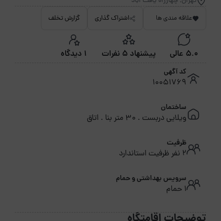
تهران, چهارراه یافت آباد
علاقه مندی ها
اشتراک گذاری
گزارش تخلف
5.0 عالی
پیشنهاد 5 نفرات
1 دیدگاه
کد آگهی
10051769
ساختمان
ویلایی دربست . 30 متر بنا . اتاق
ظرفیت
2 نفر ظرفیت استاندارد
سرویس بهداشتی و حمام
1 حمام
توضیحات اقامتگاه