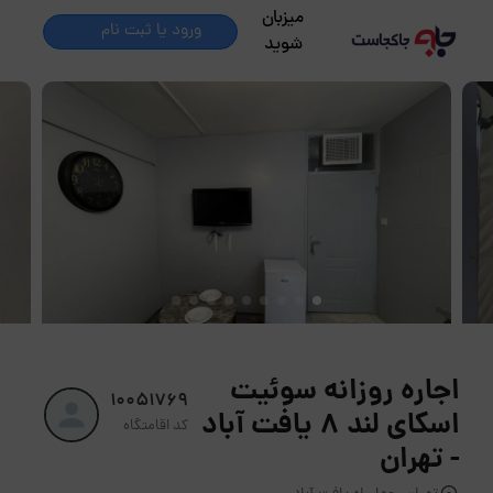
میزبان
ورود یا ثبت نام
شوید
اجاره روزانه سوئیت
10051769
اسکای لند 8 یافت آباد
کد اقامتگاه
- تهران