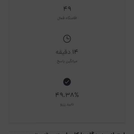
49
اقامتگاه فعال
14
دقیقه
میانگین پاسخ
49.38%
تایید رزرو