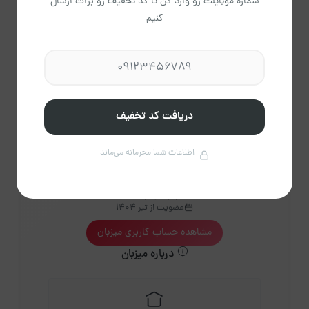
شماره موبایلت رو وارد کن تا کد تخفیف رو برات ارسال
31
کنیم
2،530
پاک
راهنمای تقویم
کردن
دریافت کد تخفیف
اطلاعات شما محرمانه می‌ماند
مهرنوش رحیمی
عضویت از تیر 1404
مشاهده حساب کاربری میزبان
درباره میزبان