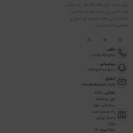
برای اجاره انواع اقامتگاه ها ، در تمامی
نقاط کشور می باشد که به شما این
امکان را می دهد،تاتجربه ای آسان و
مطمئن داشته باشید.
تلفن :
02191094599
پشتیبانی :
09351306570
ایمیل :
info@jakojast.com
نشانی :
فلکه
اول صادقیه،
ستارخان چهار
راه خسرو جنب
پاساژ برلیان
پلاک
۹۵۸طبقه 3