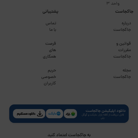
واحد 3
جاکجاست
پشتیبانی
درباره
تماس
جاکجاست
با ما
قوانین و
فرصت
مقررات
های
جاکجاست
همکاری
مجله
حریم
جاکجاست
خصوصی
کاربران
دانلود اپلیکیشن جاکجاست
قابل دریافت از کافه بازار، مایکت و گوگل
پلی
به جاکجاست اعتماد کنید