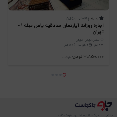
5.0
(39 دیدگاه)
اجاره روزانه آپارتمان صادقیه یاس مبله 1 -
تهران
استان تهران، تهران
2 نفر
2 خواب
80 متر
3،850،000 تومان
/ هرشب
جاکجاست یک پلتفرم آنلاین هوشمند ،