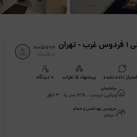
ران
10051776
کد اقامتگاه
پیشنهاد 5 نفرات
0 دیدگاه
ساختمان
ویلایی دربست . 135 متر بنا . 3 اتاق
سرویس بهداشتی و حمام
1 حمام