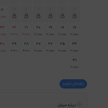
15
14
13
12
11
10
16
،850
23
22
21
20
19
18
17
،850
4،400
4،400
3،850
3،850
3،850
3،850
30
29
28
27
26
25
24
،850
4،400
4،400
3،850
3،850
3،850
3،850
31
3،850
راهنمای تقویم
درباره میزبان