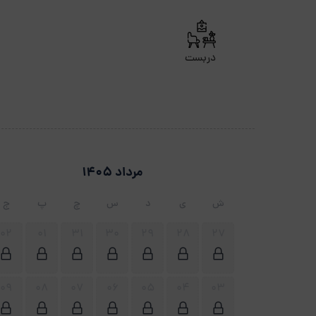
دربست
مرداد 1405
ش
ی
د
س
چ
پ
ج
02
01
31
30
29
28
27
09
08
07
06
05
04
03