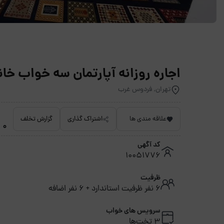
اجاره روزانه آپارتمان سه خواب خانی 1 فردوس غرب - ته
تهران, فردوس غرب
علاقه مندی ها
اشتراک گذاری
گزارش تخلف
0 امتیاز داده نشده
کد آگهی
10051776
ظرفیت
6 نفر ظرفیت استاندارد + 6 نفر اضافه
سرویس های خواب
3 تخت‌ها